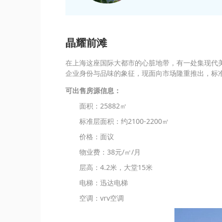
晶耀前滩
在上海这座国际大都市的心脏地带，有一处集现代美
企业身份与品味的象征，现面向市场隆重推出，标准
可出售房源信息：
面积：25882㎡
标准层面积：约2100-2200㎡
价格：面议
物业费：38元/㎡/月
层高：4.2米，大堂15米
电梯：迅达电梯
空调：vrv空调