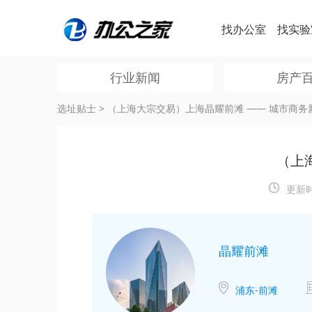
找办公室
找实验
行业新闻
房产
选址贴士
>
（上海大宗交易）上海晶耀前滩 —— 城市商务
（上
更新
晶耀前滩
浦东
-
前滩