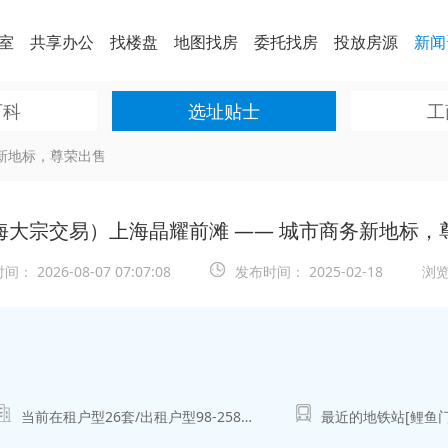
室
共享办公
找楼盘
地图找房
委托找房
投放房源
新闻
百科
选址贴士
工
新地标，尊荣出售
海大宗交易）上海晶耀前滩 —— 城市商务新地标，
时间：
2026-08-07 07:07:08
发布时间：
2025-02-18
浏览
当前在租户型
26
套/出租户型
98-25882
㎡
最近的地铁站[鲤鱼门]