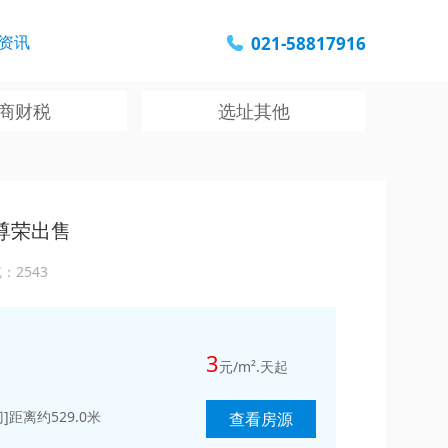
资讯
021-58817916
商财税
选址其他
尊荣出售
：2543
3
元/m².天起
距离约529.0米
查看房源