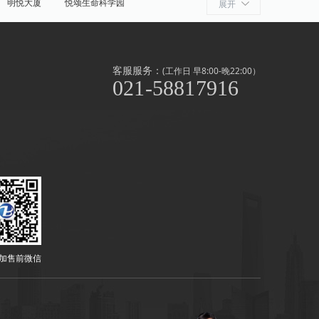
明悦大厦
悦颂生命科学园
展开
细胞产业园
ATLATL飞镖加速器
浦
奉贤
金山
上海周边
客服服务：
(工作日 早8:00-晚22:00）
021-58817916
泾/联洋
北京西路
前滩
世博滨江
淞南高境
上南地区
南京东路
闸北公园
中山公园
外高桥
漕河泾/田林
虹桥开发区/古北
滨江
北新泾
静安其他
长寿路
春申/老闵行
中原
共富
江桥
远两湾城
浦东外环
顾村
丰庄
奉贤
花桥
其他
加售前微信