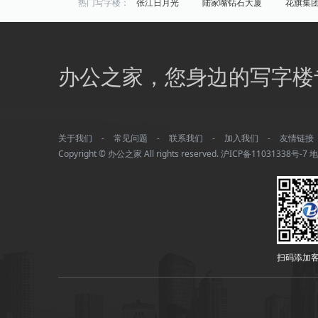
热门写字楼：
张江日月光
陆家嘴钻石大厦
花旗集
炬芯研发大楼
佑越国际
张江海趣园
中国芯科技园
衡谷1976
惠生中心
区域写字楼：
浦东
黄浦
徐汇
长宁
静安
办公之家，您身边的写字楼
商圈写字楼：
曹杨路
金山
陆家嘴
静安寺
曹家渡
张江
金桥开发区
火车站
万体馆
周浦
外滩
老西门
关于我们
-
常见问题
-
联系我们
-
加入我们
-
友情链接
平凉/杨浦外滩
龙柏
彭浦
新江
Copyright © 办公之家 All rights reserved.
沪ICP备11031338号-7
地
四川北路
华漕
上大
友谊路
曲阳
控江路
复兴公园
虹桥镇
新桥
肇嘉浜路
中山北路
凉城路
松江新城/松江大学城
虹桥商务区
甘
扫码添加