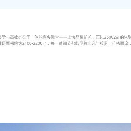
学与高效办公于一体的商务殿堂——上海晶耀前滩，正以25882㎡的恢
层面积约为2100-2200㎡，每一处细节都彰显着非凡与尊贵，价格面