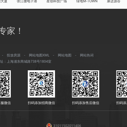
团大厦
张江微电子港
星创科技广场
绿地M-TOWN
康达源谷
盛大天地源创谷
豪威科技园（张江乐业天地）
张江海豚湾
原能
普陀
虹口
杨浦
宝山
闵行
嘉定
松江
青
专家！
八佰伴
竹园商贸区
南京西路/江宁路
世纪公园
塘桥
洋
大宁/延长路
汶水路/共和新路
三林
人民广场
徐家汇
康桥
川沙
城隍庙
淮海路/新天地
五角场
北蔡/御桥
-
投放房源
-
网站地图XML
-
网站地图
-
网站热词
湾城
浦江
水产路
延安西路
董家渡
长阳路
南方商城
址：上海浦东商城路738号1804室
打浦桥
淮海西路
真如/李子园
黄兴公园
大华
龙华/徐汇
大场
南翔
上海南站
长风生态商务区
临平/和平公园
/虹口足球场
莘庄
临港新城
共康
嘉定城区
九亭
中
泉宜川
北外滩
七宝
浦东其他
安亭
泗泾
青浦
客服微信
扫码添加招商微信
扫码添加售后微信
扫码添
31011502011406