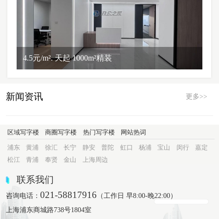
4.5元/m². 天起 1000m²精装
新闻资讯
更多>>
区域写字楼
商圈写字楼
热门写字楼
网站热词
浦东
黄浦
徐汇
长宁
静安
普陀
虹口
杨浦
宝山
闵行
嘉定
松江
青浦
奉贤
金山
上海周边
联系我们
021-58817916
咨询电话：
（工作日 早8:00-晚22:00）
上海浦东商城路738号1804室