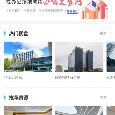
热门楼盘
更多
张江日月光
陆家嘴钻石大厦
花旗
推荐房源
更多