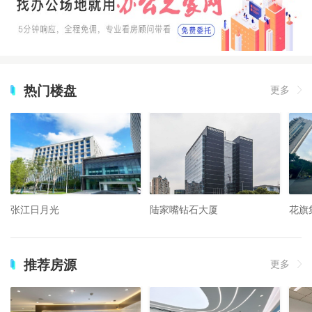
热门楼盘
更多
张江日月光
陆家嘴钻石大厦
花旗
推荐房源
更多