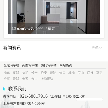
4.5元/m². 天起 1000m²精装
新闻资讯
更多>>
区域写字楼
商圈写字楼
热门写字楼
网站热词
浦东
黄浦
徐汇
长宁
静安
普陀
虹口
杨浦
宝山
闵行
嘉定
松江
青浦
奉贤
金山
上海周边
联系我们
021-58817916
咨询电话：
（工作日 早8:00-晚22:00）
上海浦东商城路738号1804室