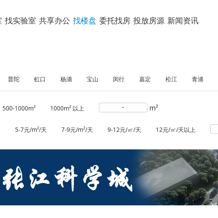
室
找实验室
共享办公
找楼盘
委托找房
投放房源
新闻资讯
普陀
虹口
杨浦
宝山
闵行
嘉定
松江
青浦
-
m²
500-1000m²
1000m² 以上
天
5-7元/m²/天
7-9元/m²/天
9-12元/㎡/天
12元/㎡/天以上