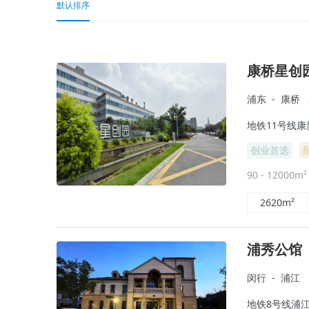
默认排序
康桥星创
浦东
-
康桥
地铁11号线康
创业首选
90 - 12000m
2620m²
浦秀公馆
闵行
-
浦江
地铁8号线浦江