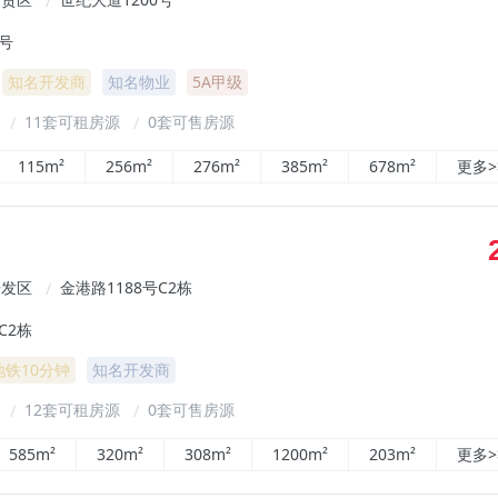
/
0号
知名开发商
知名物业
5A甲级
²
11套可租房源
0套可售房源
/
/
115m²
256m²
276m²
385m²
678m²
更多>
开发区
金港路1188号C2栋
/
C2栋
地铁10分钟
知名开发商
²
12套可租房源
0套可售房源
/
/
585m²
320m²
308m²
1200m²
203m²
更多>