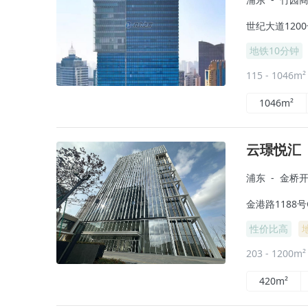
世纪大道120
地铁10分钟
115 - 1046m
1046m²
云璟悦汇
浦东
-
金桥
金港路1188号
性价比高
203 - 1200m
420m²