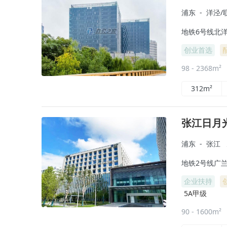
浦东
-
洋泾/
地铁6号线北洋
创业首选
98 - 2368m²
312m²
张江日月
浦东
-
张江
地铁2号线广兰路
企业扶持
5A甲级
90 - 1600m²