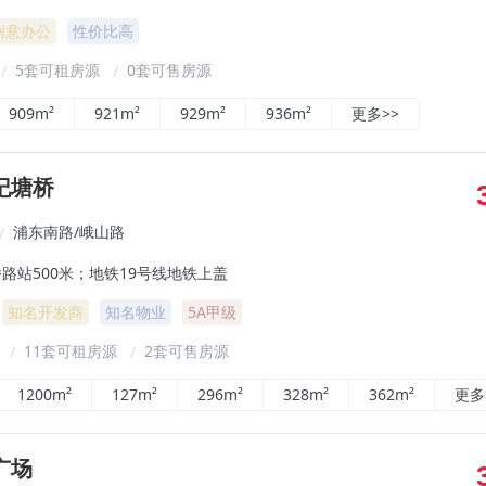
创意办公
性价比高
5套可租房源
0套可售房源
/
/
909m²
921m²
929m²
936m²
更多>>
纪塘桥
浦东南路/峨山路
/
路站500米；地铁19号线地铁上盖
知名开发商
知名物业
5A甲级
²
11套可租房源
2套可售房源
/
/
1200m²
127m²
296m²
328m²
362m²
更多
广场