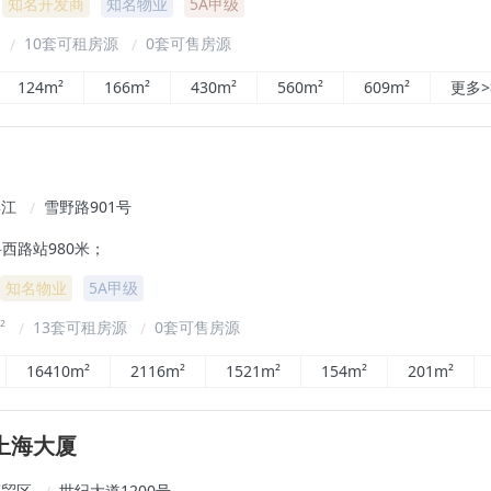
知名开发商
知名物业
5A甲级
²
10套可租房源
0套可售房源
/
/
124m²
166m²
430m²
560m²
609m²
更多>
滨江
雪野路901号
/
西路站980米；
知名物业
5A甲级
m²
13套可租房源
0套可售房源
/
/
16410m²
2116m²
1521m²
154m²
201m²
上海大厦
商贸区
世纪大道1200号