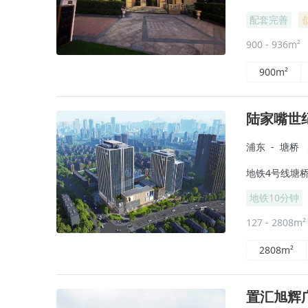
配套完善
900 - 936m²
900m²
陆家嘴世
浦东
-
塘桥
地铁4号线塘桥
地铁10分钟
127 - 2808m
2808m²
置汇旭辉