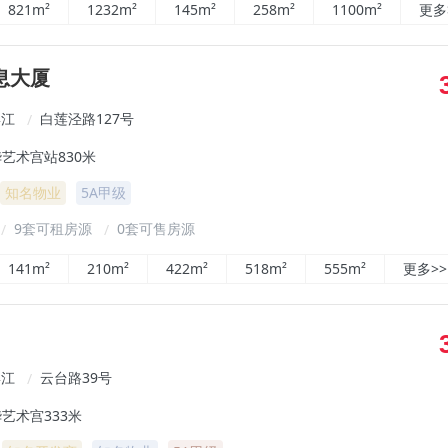
821m²
1232m²
145m²
258m²
1100m²
更多
息大厦
滨江
白莲泾路127号
/
艺术宫站830米
知名物业
5A甲级
9套可租房源
0套可售房源
/
/
141m²
210m²
422m²
518m²
555m²
更多>>
滨江
云台路39号
/
艺术宫333米