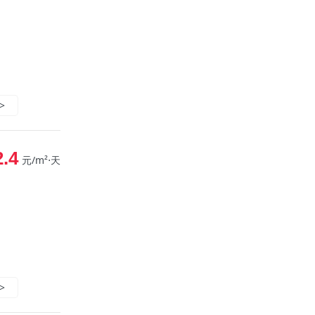
>
2.4
元/m²⋅天
>