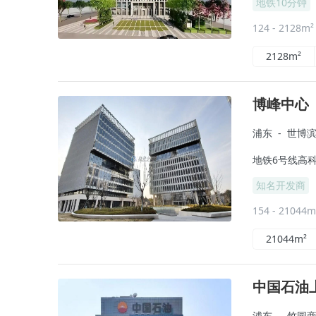
地铁10分钟
124 - 2128m
2128m²
博峰中心
浦东
-
世博
地铁6号线高科
知名开发商
154 - 21044
21044m²
中国石油
浦东
-
竹园