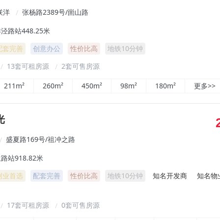
联洋
张杨路2389号/崮山路
/
泾路站448.25米
配套完善
创意办公
性价比高
地铁10分钟
13套可租房源
2套可售房源
/
/
211m²
260m²
450m²
98m²
180m²
更多>>
光
盛夏路169号/祖冲之路
/
站918.82米
创业首选
配套完善
性价比高
地铁10分钟
知名开发商
知名物
17套可租房源
0套可售房源
/
/