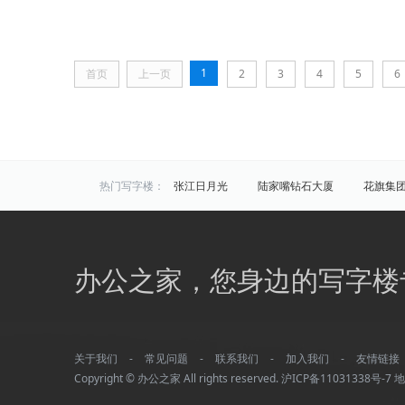
1
首页
上一页
2
3
4
5
6
热门写字楼：
张江日月光
陆家嘴钻石大厦
花旗集
炬芯研发大楼
佑越国际
张江海趣园
中国芯科技园
衡谷1976
惠生中心
区域写字楼：
浦东
黄浦
徐汇
长宁
静安
办公之家，您身边的写字楼
商圈写字楼：
曹杨路
金山
陆家嘴
静安寺
曹家渡
张江
金桥开发区
火车站
万体馆
周浦
外滩
老西门
关于我们
-
常见问题
-
联系我们
-
加入我们
-
友情链接
平凉/杨浦外滩
龙柏
彭浦
新江
Copyright © 办公之家 All rights reserved.
沪ICP备11031338号-7
地
四川北路
华漕
上大
友谊路