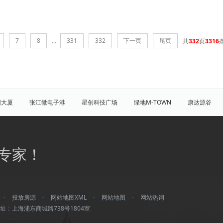
7
8
331
332
下一页
尾页
...
共
332
页
3316
团大厦
张江微电子港
星创科技广场
绿地M-TOWN
康达源谷
盛大天地源创谷
豪威科技园（张江乐业天地）
张江海豚湾
原能
普陀
虹口
杨浦
宝山
闵行
嘉定
松江
青
专家！
八佰伴
竹园商贸区
南京西路/江宁路
世纪公园
塘桥
洋
大宁/延长路
汶水路/共和新路
三林
人民广场
徐家汇
康桥
川沙
城隍庙
淮海路/新天地
五角场
北蔡/御桥
-
投放房源
-
网站地图XML
-
网站地图
-
网站热词
湾城
浦江
水产路
延安西路
董家渡
长阳路
南方商城
址：上海浦东商城路738号1804室
打浦桥
淮海西路
真如/李子园
黄兴公园
大华
龙华/徐汇