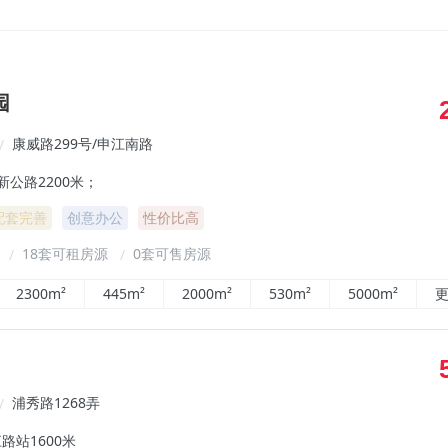
园
康威路299号/申江南路
/
新公路2200米；
配套完善
创意办公
性价比高
²
18套可租房源
0套可售房源
/
/
2300m²
445m²
2000m²
530m²
5000m²
更
浦秀路1268弄
/
路站1600米