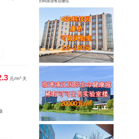
扫码添加售后微信
2.3
元/m²⋅天
业