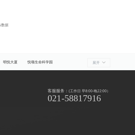
条数据
明悦大厦
悦颂生命科学园
展开
细胞产业园
ATLATL飞镖加速器
浦
奉贤
金山
上海周边
客服服务：
(工作日 早8:00-晚22:00）
021-58817916
泾/联洋
北京西路
前滩
世博滨江
淞南高境
上南地区
南京东路
闸北公园
中山公园
外高桥
漕河泾/田林
虹桥开发区/古北
滨江
北新泾
静安其他
长寿路