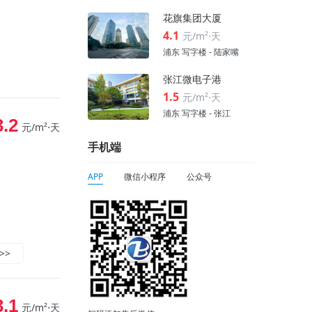
花旗集团大厦
4.1
元/m²⋅天
浦东 写字楼 - 陆家嘴
张江微电子港
1.5
元/m²⋅天
浦东 写字楼 - 张江
3.2
元/m²⋅天
手机端
APP
微信小程序
公众号
>>
3.1
元/m²⋅天