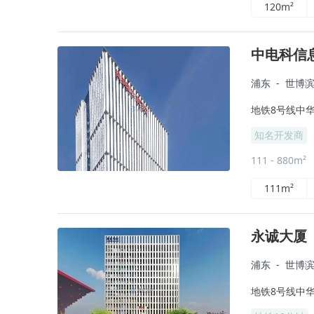
120m²
中电科信
浦东
-
世博
地铁8号线中华
知名开发商
111 - 880m²
111m²
永诚大厦
浦东
-
世博
地铁8号线中华