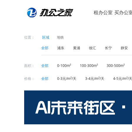
租办公室
买办公
位置：
区域
地铁
全部
浦东
黄浦
徐汇
长宁
静安
面积：
全部
0-100m²
100-300m²
300-500m²
价格：
全部
0-3元/m²/天
3-4元/m²/天
4-5元/m²/