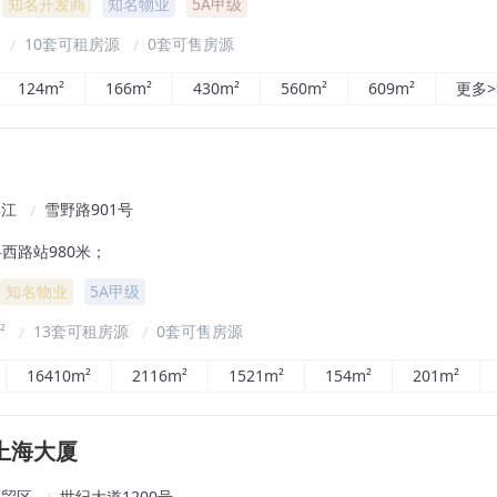
知名开发商
知名物业
5A甲级
²
10套可租房源
0套可售房源
/
/
124m²
166m²
430m²
560m²
609m²
更多>
滨江
雪野路901号
/
西路站980米；
知名物业
5A甲级
m²
13套可租房源
0套可售房源
/
/
16410m²
2116m²
1521m²
154m²
201m²
上海大厦
商贸区
世纪大道1200号