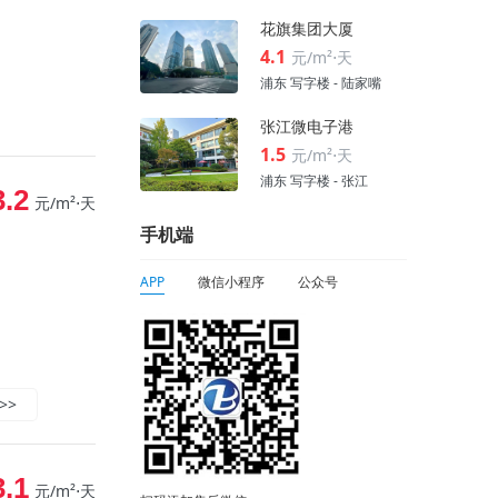
花旗集团大厦
4.1
元/m²⋅天
浦东 写字楼 - 陆家嘴
张江微电子港
1.5
元/m²⋅天
浦东 写字楼 - 张江
3.2
元/m²⋅天
手机端
APP
微信小程序
公众号
>>
3.1
元/m²⋅天