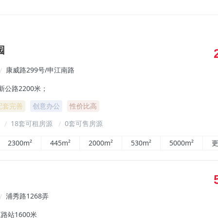
园
康威路299号/申江南路
/
新公路2200米；
配套完善
创意办公
性价比高
²
18套可租房源
0套可售房源
/
/
2300m²
445m²
2000m²
530m²
5000m²
更
浦秀路1268弄
/
路站1600米