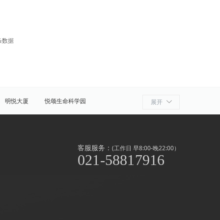
条数据
明悦大厦
悦颂生命科学园
展开
细胞产业园
ATLATL飞镖加速器
浦
奉贤
金山
上海周边
客服服务：
(工作日 早8:00-晚22:00）
021-58817916
泾/联洋
北京西路
前滩
世博滨江
淞南高境
上南地区
南京东路
闸北公园
中山公园
外高桥
漕河泾/田林
虹桥开发区/古北
滨江
北新泾
静安其他
长寿路