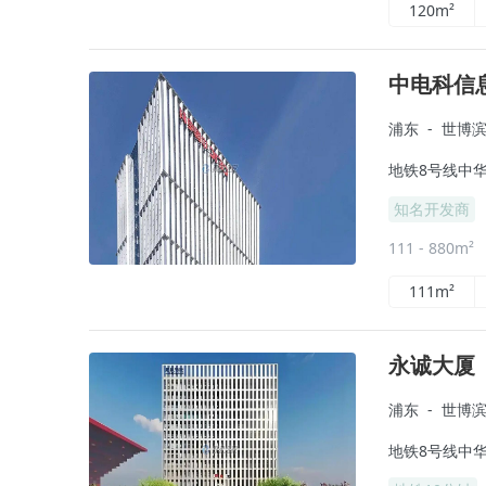
120m²
中电科信
浦东
-
世博
地铁8号线中华
知名开发商
111 - 880m²
111m²
永诚大厦
浦东
-
世博
地铁8号线中华