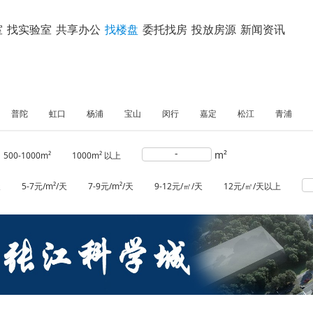
室
找实验室
共享办公
找楼盘
委托找房
投放房源
新闻资讯
普陀
虹口
杨浦
宝山
闵行
嘉定
松江
青浦
-
m²
500-1000m²
1000m² 以上
天
5-7元/m²/天
7-9元/m²/天
9-12元/㎡/天
12元/㎡/天以上