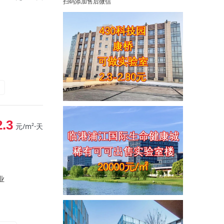
扫码添加售后微信
2.3
元/m²⋅天
业