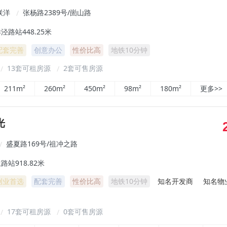
联洋
张杨路2389号/崮山路
/
泾路站448.25米
配套完善
创意办公
性价比高
地铁10分钟
13套可租房源
2套可售房源
/
/
211m²
260m²
450m²
98m²
180m²
更多>>
光
盛夏路169号/祖冲之路
/
站918.82米
创业首选
配套完善
性价比高
地铁10分钟
知名开发商
知名物
17套可租房源
0套可售房源
/
/