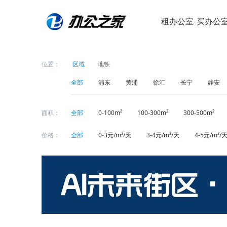
租办公室
买办公
位置：
区域
地铁
全部
浦东
黄浦
徐汇
长宁
静安
面积：
全部
0-100m²
100-300m²
300-500m²
价格：
全部
0-3元/m²/天
3-4元/m²/天
4-5元/m²/