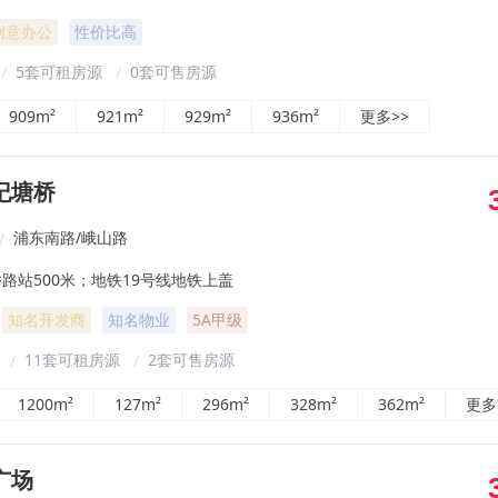
创意办公
性价比高
5套可租房源
0套可售房源
/
/
909m²
921m²
929m²
936m²
更多>>
纪塘桥
浦东南路/峨山路
/
路站500米；地铁19号线地铁上盖
知名开发商
知名物业
5A甲级
²
11套可租房源
2套可售房源
/
/
1200m²
127m²
296m²
328m²
362m²
更多
广场