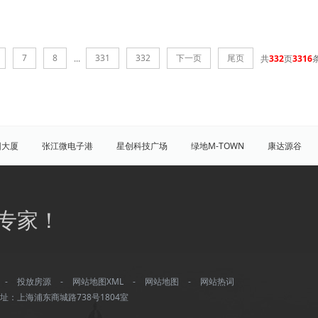
7
8
331
332
下一页
尾页
...
共
332
页
3316
团大厦
张江微电子港
星创科技广场
绿地M-TOWN
康达源谷
盛大天地源创谷
豪威科技园（张江乐业天地）
张江海豚湾
原能
普陀
虹口
杨浦
宝山
闵行
嘉定
松江
青
专家！
八佰伴
竹园商贸区
南京西路/江宁路
世纪公园
塘桥
洋
大宁/延长路
汶水路/共和新路
三林
人民广场
徐家汇
康桥
川沙
城隍庙
淮海路/新天地
五角场
北蔡/御桥
-
投放房源
-
网站地图XML
-
网站地图
-
网站热词
湾城
浦江
水产路
延安西路
董家渡
长阳路
南方商城
址：上海浦东商城路738号1804室
打浦桥
淮海西路
真如/李子园
黄兴公园
大华
龙华/徐汇