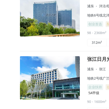
浦东
-
洋泾/
地铁6号线北洋
创业首选
98 - 2368m²
312m²
张江日月
浦东
-
张江
地铁2号线广兰路
企业扶持
5A甲级
90 - 1600m²