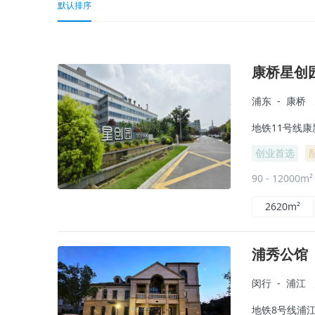
默认排序
康桥星创
浦东
-
康桥
地铁11号线康
创业首选
90 - 12000m
2620m²
浦秀公馆
闵行
-
浦江
地铁8号线浦江