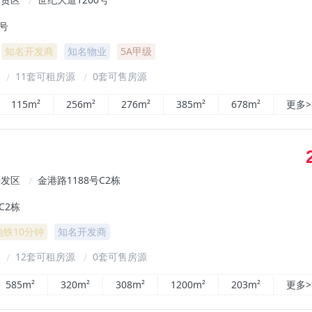
/
0号
知名开发商
知名物业
5A甲级
²
11套可租房源
0套可售房源
/
/
115m²
256m²
276m²
385m²
678m²
更多>
开发区
金港路1188号C2栋
/
C2栋
地铁10分钟
知名开发商
²
12套可租房源
0套可售房源
/
/
585m²
320m²
308m²
1200m²
203m²
更多>