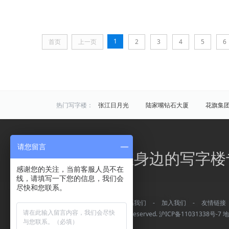
1
首页
上一页
2
3
4
5
6
热门写字楼：
张江日月光
陆家嘴钻石大厦
花旗集
炬芯研发大楼
佑越国际
张江海趣园
中国芯科技园
衡谷1976
惠生中心
请您留言
区域写字楼：
浦东
黄浦
徐汇
长宁
静安
办公之家，您身边的写字楼
商圈写字楼：
曹杨路
金山
陆家嘴
静安寺
感谢您的关注，当前客服人员不在
线，请填写一下您的信息，我们会
曹家渡
张江
金桥开发区
火车站
尽快和您联系。
万体馆
周浦
外滩
老西门
关于我们
-
常见问题
-
联系我们
-
加入我们
-
友情链接
平凉/杨浦外滩
龙柏
彭浦
新江
Copyright © 办公之家 All rights reserved.
沪ICP备11031338号-7
地
四川北路
华漕
上大
友谊路