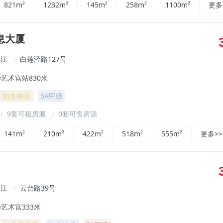
821m²
1232m²
145m²
258m²
1100m²
更多
息大厦
滨江
白莲泾路127号
/
艺术宫站830米
知名物业
5A甲级
9套可租房源
0套可售房源
/
/
141m²
210m²
422m²
518m²
555m²
更多>>
滨江
云台路39号
/
艺术宫333米