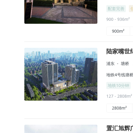
配套完善
900 - 936m²
900m²
陆家嘴世
浦东
-
塘桥
地铁4号线塘桥
地铁10分钟
127 - 2808m
2808m²
置汇旭辉