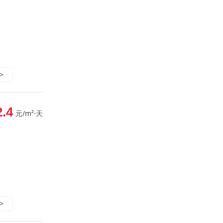
>
2.4
元/m²⋅天
>