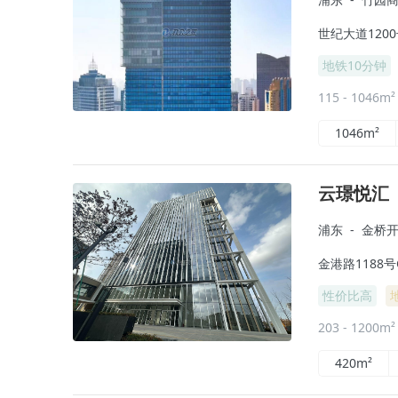
世纪大道120
地铁10分钟
115 - 1046m
1046m²
云璟悦汇
浦东
-
金桥
金港路1188号
性价比高
203 - 1200m
420m²