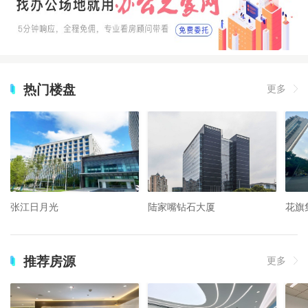
热门楼盘
更多
张江日月光
陆家嘴钻石大厦
花旗
推荐房源
更多