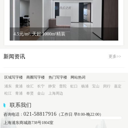
4.5元/m². 天起 1000m²精装
新闻资讯
更多>>
区域写字楼
商圈写字楼
热门写字楼
网站热词
浦东
黄浦
徐汇
长宁
静安
普陀
虹口
杨浦
宝山
闵行
嘉定
松江
青浦
奉贤
金山
上海周边
联系我们
021-58817916
咨询电话：
（工作日 早8:00-晚22:00）
上海浦东商城路738号1804室