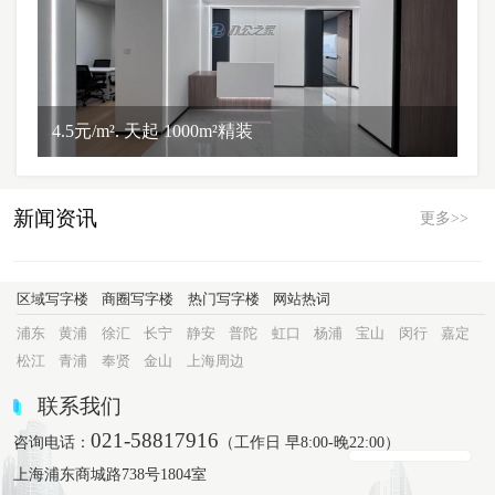
4.5元/m². 天起 1000m²精装
新闻资讯
更多>>
区域写字楼
商圈写字楼
热门写字楼
网站热词
浦东
黄浦
徐汇
长宁
静安
普陀
虹口
杨浦
宝山
闵行
嘉定
松江
青浦
奉贤
金山
上海周边
联系我们
021-58817916
咨询电话：
（工作日 早8:00-晚22:00）
上海浦东商城路738号1804室