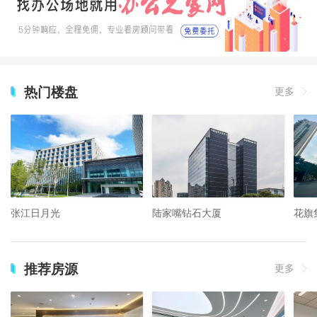
热门楼盘
更多
张江日月光
陆家嘴钻石大厦
花旗
推荐房源
更多