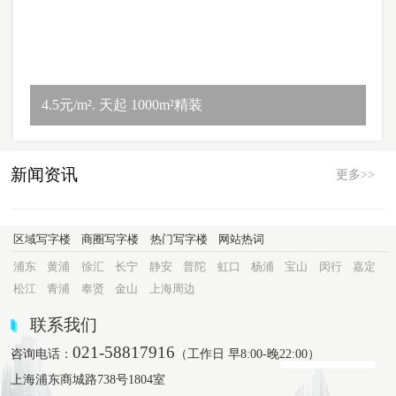
4.5元/m². 天起 1000m²精装
新闻资讯
更多>>
区域写字楼
商圈写字楼
热门写字楼
网站热词
浦东
黄浦
徐汇
长宁
静安
普陀
虹口
杨浦
宝山
闵行
嘉定
松江
青浦
奉贤
金山
上海周边
联系我们
021-58817916
咨询电话：
（工作日 早8:00-晚22:00）
上海浦东商城路738号1804室