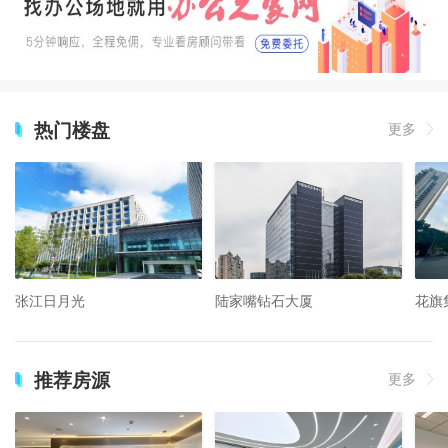
热门楼盘
更多
张江日月光
陆家嘴钻石大厦
花旗
推荐房源
更多