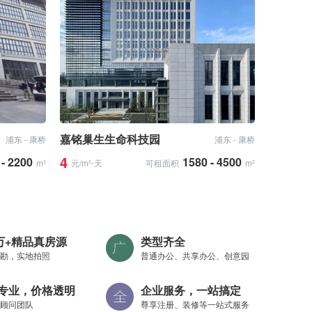
嘉铭巢生生命科技园
浦东 - 康桥
浦东 - 康桥
4
 - 2200
1580 - 4500
m²
元/m²⋅天
可租面积
m²
0万+精品真房源
类型齐全
勘，实地拍照
普通办公、共享办公、创意园
专业，价格透明
企业服务，一站搞定
顾问团队
尊享注册、装修等一站式服务