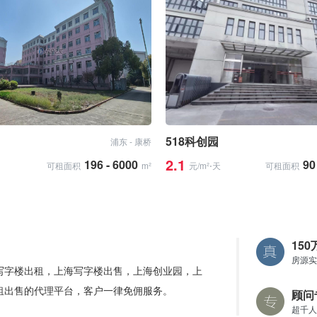
518科创园
浦东 - 康桥
2.1
196 - 6000
90
可租面积
m²
元/m²⋅天
可租面积
15
房源实
写字楼出租，上海写字楼出售，上海创业园，上
租出售的代理平台，客户一律免佣服务。
顾问
超千人