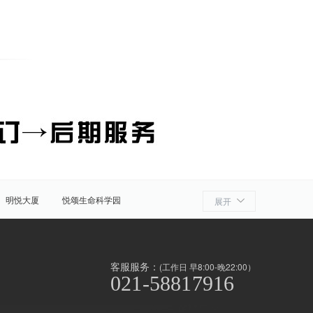
明悦大厦
悦颂生命科学园
展开
细胞产业园
ATLATL飞镖加速器
浦
奉贤
金山
上海周边
客服服务：
(工作日 早8:00-晚22:00）
021-58817916
泾/联洋
北京西路
前滩
世博滨江
淞南高境
上南地区
南京东路