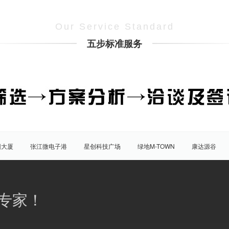
Our Service Standard
五步标准服务
团大厦
张江微电子港
星创科技广场
绿地M-TOWN
康达源谷
盛大天地源创谷
豪威科技园（张江乐业天地）
张江海豚湾
原能
普陀
虹口
杨浦
宝山
闵行
嘉定
松江
青
专家！
八佰伴
竹园商贸区
南京西路/江宁路
世纪公园
塘桥
洋
大宁/延长路
汶水路/共和新路
三林
人民广场
徐家汇