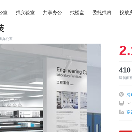
公室
找实验室
共享办公
找楼盘
委托找房
投放
装
租办公室
2.
41
建筑面
浦
高