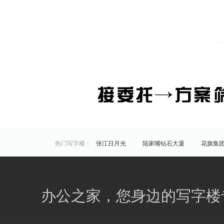
热门写字楼：
张江日月光
陆家嘴钻石大厦
花旗集
炬芯研发大楼
佑越国际
张江海趣园
中国芯科技园
衡谷1976
惠生中心
区域写字楼：
浦东
黄浦
徐汇
长宁
静安
办公之家，您身边的写字楼
商圈写字楼：
曹杨路
金山
陆家嘴
静安寺
曹家渡
张江
金桥开发区
火车站