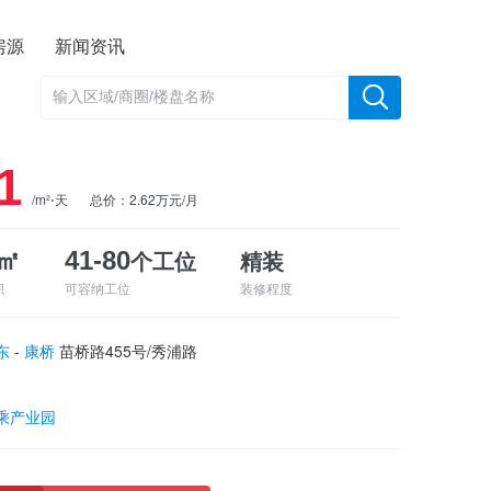
房源
新闻资讯
1
/m²⋅天
总价：2.62万元/月
个工位
精装
0㎡
41-80
积
可容纳工位
装修程度
东
-
康桥
苗桥路455号/秀浦路
乘产业园