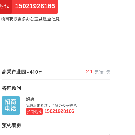
15021928166
热线
询顾问获取更多办公室及租金信息
高乘产业园 - 410㎡
元/m²⋅天
2.1
咨询顾问
魏勇
我最近带看过，了解办公室特色
招商热线
15021928166
预约看房