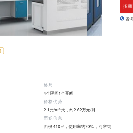
招商
咨
图
格局
4个隔间1个开间
价格优势
2.1元/m²⋅天，约2.62万元/月
面积信息
面积 410㎡，使用率约70% ，可容纳