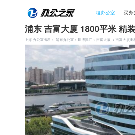
租办公室
买办
浦东 吉富大厦 1800平米 精
上海 办公室出租 >
浦东办公室
>
世博滨江
>
吉富大厦
>
吉富大厦出