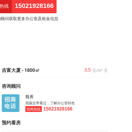
15021928166
热线
询顾问获取更多办公室及租金信息
吉富大厦 - 1800㎡
元/m²⋅天
3.5
咨询顾问
魏勇
我最近带看过，了解办公室特色
招商热线
15021928166
预约看房