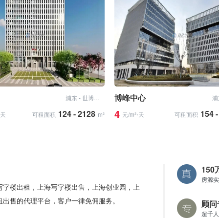
博峰中心
浦东 - 世博滨江
4
124 - 2128
154 
⋅天
可租面积
m²
元/m²⋅天
可租面积
15
房源实
写字楼出租，上海写字楼出售，上海创业园，上
租出售的代理平台，客户一律免佣服务。
顾问
超千人