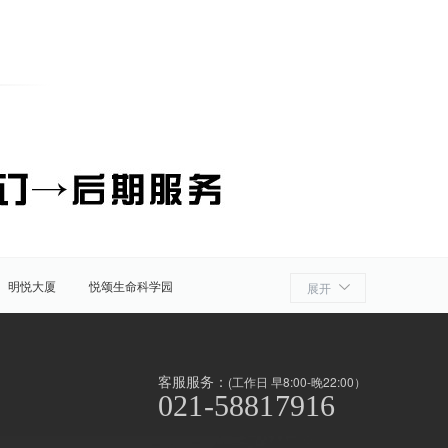
明悦大厦
悦颂生命科学园
展开
细胞产业园
ATLATL飞镖加速器
浦
奉贤
金山
上海周边
客服服务：
(工作日 早8:00-晚22:00）
021-58817916
泾/联洋
北京西路
前滩
世博滨江
淞南高境
上南地区
南京东路