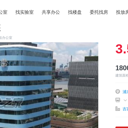
公室
找实验室
共享办公
找楼盘
委托找房
投放
装
租办公室
3.
18
建筑面
浦
吉