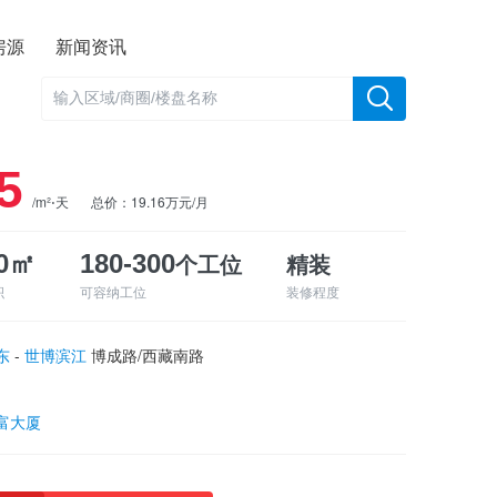
房源
新闻资讯
5
/m²⋅天
总价：19.16万元/月
个工位
精装
00㎡
180-300
积
可容纳工位
装修程度
东
-
世博滨江
博成路/西藏南路
富大厦