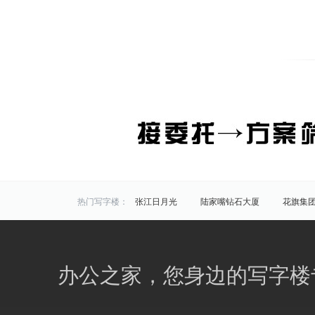
热门写字楼：
张江日月光
陆家嘴钻石大厦
花旗集
炬芯研发大楼
佑越国际
张江海趣园
中国芯科技园
衡谷1976
惠生中心
区域写字楼：
浦东
黄浦
徐汇
长宁
静安
办公之家，您身边的写字楼
商圈写字楼：
曹杨路
金山
陆家嘴
静安寺
曹家渡
张江
金桥开发区
火车站