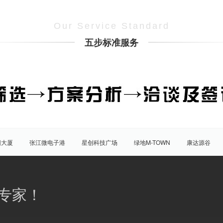
Our Service Standard
五步标准服务
团大厦
张江微电子港
星创科技广场
绿地M-TOWN
康达源谷
盛大天地源创谷
豪威科技园（张江乐业天地）
张江海豚湾
原能
普陀
虹口
杨浦
宝山
闵行
嘉定
松江
青
专家！
八佰伴
竹园商贸区
南京西路/江宁路
世纪公园
塘桥
洋
大宁/延长路
汶水路/共和新路
三林
人民广场
徐家汇