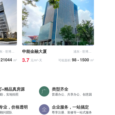
申能金融大厦
浦东 - 世博滨江
浦东 - 世博滨江
3.7
- 21044
98 - 1500
m²
元/m²⋅天
可租面积
m²
0万+精品真房源
类型齐全
勘，实地拍照
普通办公、共享办公、创意园
专业，价格透明
企业服务，一站搞定
顾问团队
尊享注册、装修等一站式服务