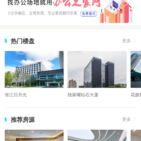
热门楼盘
更多
张江日月光
陆家嘴钻石大厦
花旗
推荐房源
更多