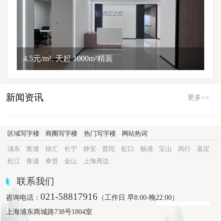
4.5元/m². 天起 1000m²精装
新闻资讯
更多>>
区域写字楼
商圈写字楼
热门写字楼
网站热词
浦东
黄浦
徐汇
长宁
静安
普陀
虹口
杨浦
宝山
闵行
嘉定
松江
青浦
奉贤
金山
上海周边
联系我们
021-58817916
咨询电话：
（工作日 早8:00-晚22:00）
上海浦东商城路738号1804室