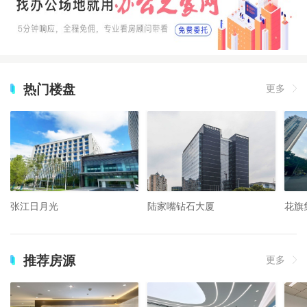
热门楼盘
更多
张江日月光
陆家嘴钻石大厦
花旗
推荐房源
更多