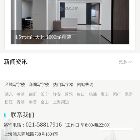
4.5元/m². 天起 1000m²精装
新闻资讯
更多>>
区域写字楼
商圈写字楼
热门写字楼
网站热词
浦东
黄浦
徐汇
长宁
静安
普陀
虹口
杨浦
宝山
闵行
嘉定
松江
青浦
奉贤
金山
上海周边
联系我们
021-58817916
咨询电话：
（工作日 早8:00-晚22:00）
上海浦东商城路738号1804室