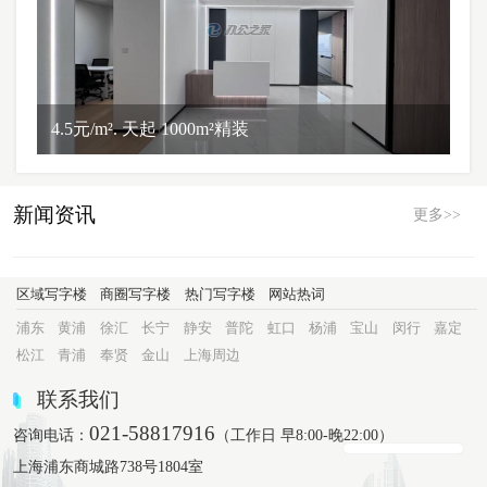
4.5元/m². 天起 1000m²精装
新闻资讯
更多>>
区域写字楼
商圈写字楼
热门写字楼
网站热词
浦东
黄浦
徐汇
长宁
静安
普陀
虹口
杨浦
宝山
闵行
嘉定
松江
青浦
奉贤
金山
上海周边
联系我们
021-58817916
咨询电话：
（工作日 早8:00-晚22:00）
上海浦东商城路738号1804室