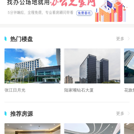
热门楼盘
更多
张江日月光
陆家嘴钻石大厦
花旗
推荐房源
更多