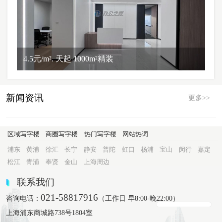
4.5元/m². 天起 1000m²精装
新闻资讯
更多>>
区域写字楼
商圈写字楼
热门写字楼
网站热词
浦东
黄浦
徐汇
长宁
静安
普陀
虹口
杨浦
宝山
闵行
嘉定
松江
青浦
奉贤
金山
上海周边
联系我们
021-58817916
咨询电话：
（工作日 早8:00-晚22:00）
上海浦东商城路738号1804室