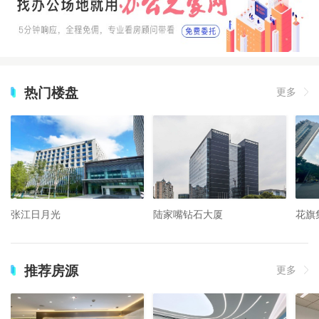
热门楼盘
更多
张江日月光
陆家嘴钻石大厦
花旗
推荐房源
更多