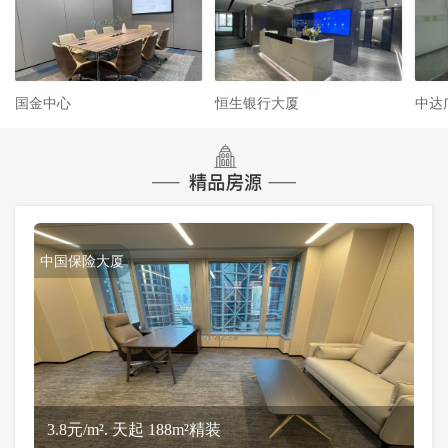
国金中心
恒生银行大厦
中达
中国保险大厦
3.8元/m². 天起 188m²精装