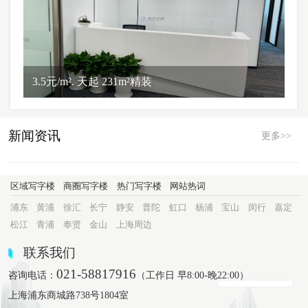
3.5元/m². 天起 231m²精装
新闻资讯
更多>>
区域写字楼
商圈写字楼
热门写字楼
网站热词
浦东
黄浦
徐汇
长宁
静安
普陀
虹口
杨浦
宝山
闵行
嘉定
松江
青浦
奉贤
金山
上海周边
联系我们
021-58817916
咨询电话：
（工作日 早8:00-晚22:00）
上海浦东商城路738号1804室