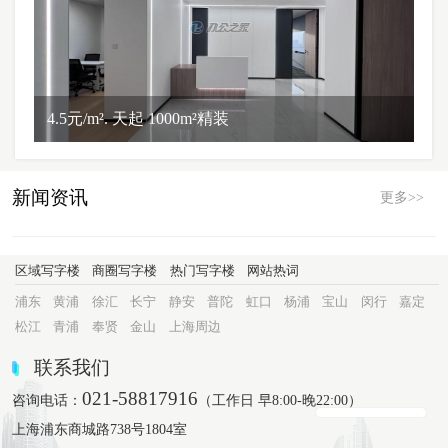
4.5元/m². 天起 1000m²精装
新闻资讯
更多>>
区域写字楼
商圈写字楼
热门写字楼
网站热词
浦东
黄浦
徐汇
长宁
静安
普陀
虹口
杨浦
宝山
闵行
嘉定
松江
青浦
奉贤
金山
上海周边
联系我们
021-58817916
咨询电话：
（工作日 早8:00-晚22:00）
上海浦东商城路738号1804室