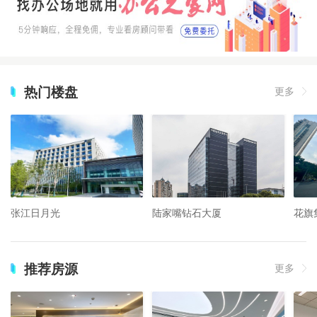
热门楼盘
更多
张江日月光
陆家嘴钻石大厦
花旗
推荐房源
更多