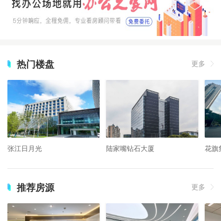
热门楼盘
更多
张江日月光
陆家嘴钻石大厦
花旗
推荐房源
更多