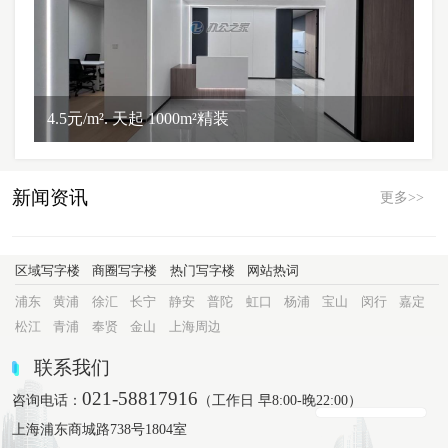
4.5元/m². 天起 1000m²精装
新闻资讯
更多>>
区域写字楼
商圈写字楼
热门写字楼
网站热词
浦东
黄浦
徐汇
长宁
静安
普陀
虹口
杨浦
宝山
闵行
嘉定
松江
青浦
奉贤
金山
上海周边
联系我们
021-58817916
咨询电话：
（工作日 早8:00-晚22:00）
上海浦东商城路738号1804室