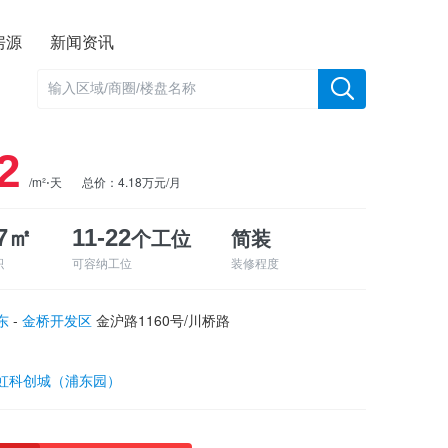
房源
新闻资讯
2
/m²⋅天
总价：4.18万元/月
个工位
简装
37㎡
11-22
积
可容纳工位
装修程度
东
-
金桥开发区
金沪路1160号/川桥路
虹科创城（浦东园）