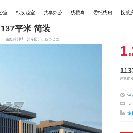
公室
找实验室
共享办公
找楼盘
委托找房
投放
137平米 简装
）
>
鑫虹科创城（浦东园）出租办公室
1.
11
建筑面
浦
鑫