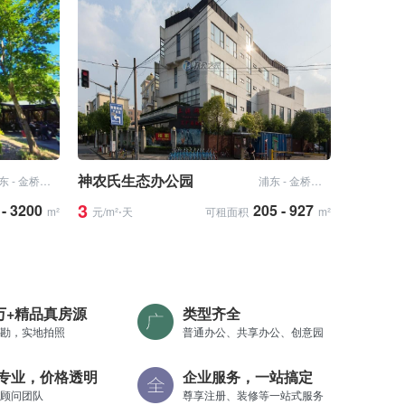
神农氏生态办公园
浦东 - 金桥开发区
浦东 - 金桥开发区
3
 - 3200
205 - 927
m²
元/m²⋅天
可租面积
m²
0万+精品真房源
类型齐全
勘，实地拍照
普通办公、共享办公、创意园
专业，价格透明
企业服务，一站搞定
顾问团队
尊享注册、装修等一站式服务