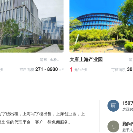
大唐上海产业园
浦东 - 金桥开发区
1
271 - 8900
30
⋅天
可租面积
m²
元/m²⋅天
可租面积
15
房源实
写字楼出租，上海写字楼出售，上海创业园，上
租出售的代理平台，客户一律免佣服务。
顾问
超千人