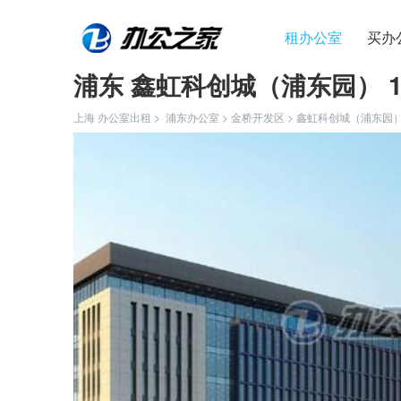
租办公室
买办
浦东 鑫虹科创城（浦东园） 1
上海 办公室出租 >
浦东办公室
>
金桥开发区
>
鑫虹科创城（浦东园