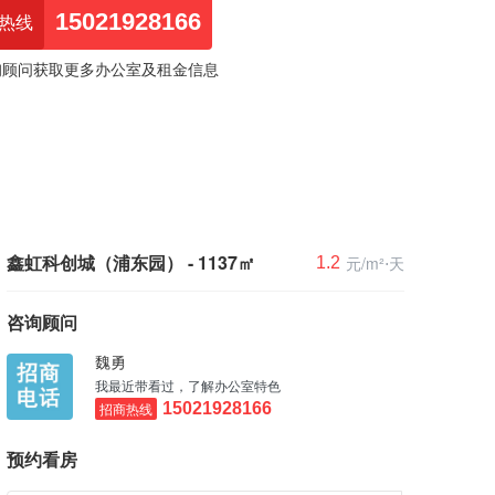
15021928166
热线
询顾问获取更多办公室及租金信息
鑫虹科创城（浦东园） - 1137㎡
元/m²⋅天
1.2
咨询顾问
魏勇
我最近带看过，了解办公室特色
招商热线
15021928166
预约看房