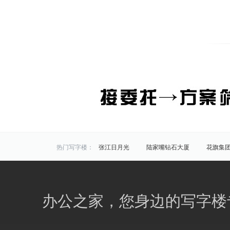
热门写字楼：
张江日月光
陆家嘴钻石大厦
花旗集
炬芯研发大楼
佑越国际
张江海趣园
中国芯科技园
衡谷1976
惠生中心
区域写字楼：
浦东
黄浦
徐汇
长宁
静安
办公之家，您身边的写字楼
商圈写字楼：
曹杨路
金山
陆家嘴
静安寺
曹家渡
张江
金桥开发区
火车站