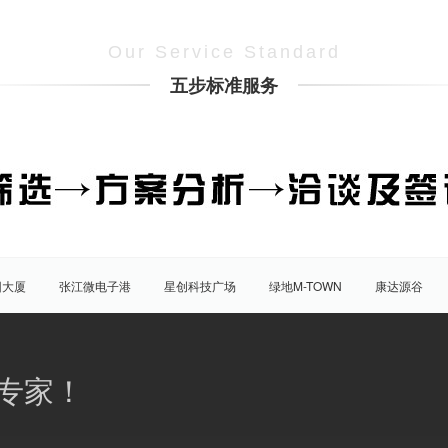
Our Service Standard
五步标准服务
团大厦
张江微电子港
星创科技广场
绿地M-TOWN
康达源谷
盛大天地源创谷
豪威科技园（张江乐业天地）
张江海豚湾
原能
普陀
虹口
杨浦
宝山
闵行
嘉定
松江
青
专家！
八佰伴
竹园商贸区
南京西路/江宁路
世纪公园
塘桥
洋
大宁/延长路
汶水路/共和新路
三林
人民广场
徐家汇