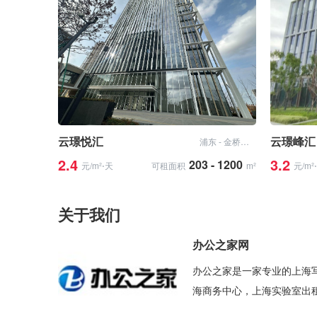
云璟悦汇
云璟峰汇
浦东 - 金桥开发区
2.4
3.2
203 - 1200
元/m²⋅天
可租面积
m²
元/m²
关于我们
办公之家网
办公之家是一家专业的上海
海商务中心，上海实验室出