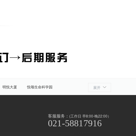
明悦大厦
悦颂生命科学园
展开
细胞产业园
ATLATL飞镖加速器
浦
奉贤
金山
上海周边
客服服务：
(工作日 早8:00-晚22:00）
021-58817916
泾/联洋
北京西路
前滩
世博滨江
淞南高境
上南地区
南京东路