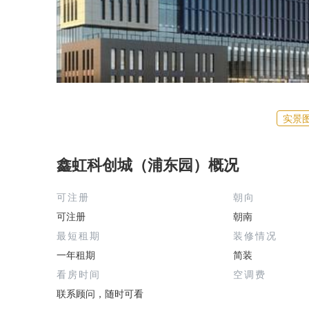
实景
鑫虹科创城（浦东园）概况
可注册
朝向
可注册
朝南
最短租期
装修情况
一年租期
简装
看房时间
空调费
联系顾问，随时可看