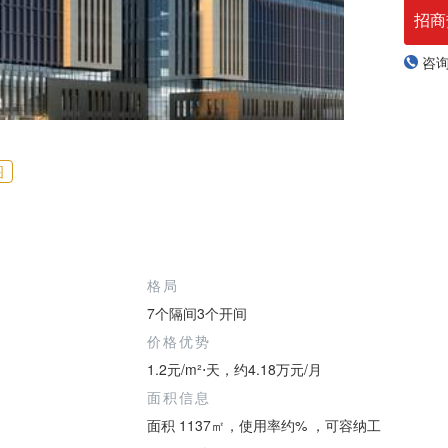
招商
咨
图
格局
7个隔间3个开间
价格优势
1.2元/m²⋅天，约4.18万元/月
面积信息
面积 1137㎡，使用率约% ，可容纳工