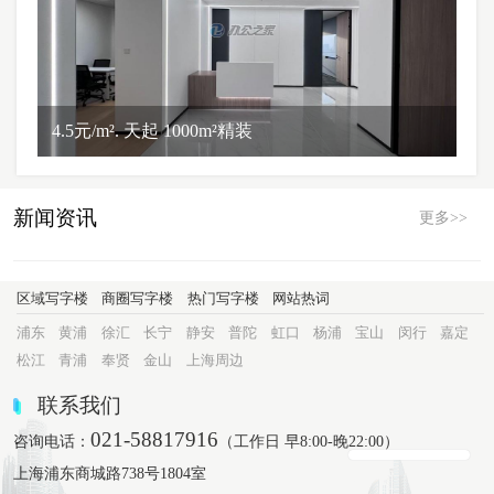
4.5元/m². 天起 1000m²精装
新闻资讯
更多>>
区域写字楼
商圈写字楼
热门写字楼
网站热词
浦东
黄浦
徐汇
长宁
静安
普陀
虹口
杨浦
宝山
闵行
嘉定
松江
青浦
奉贤
金山
上海周边
联系我们
021-58817916
咨询电话：
（工作日 早8:00-晚22:00）
上海浦东商城路738号1804室