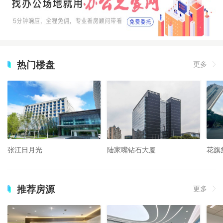
热门楼盘
更多
张江日月光
陆家嘴钻石大厦
花旗
推荐房源
更多