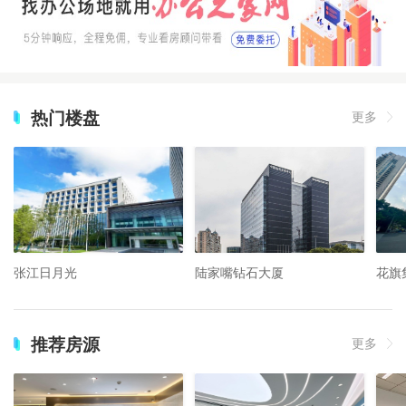
热门楼盘
更多
张江日月光
陆家嘴钻石大厦
花旗
推荐房源
更多