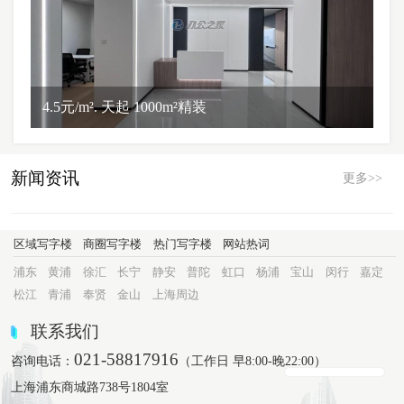
4.5元/m². 天起 1000m²精装
新闻资讯
更多>>
区域写字楼
商圈写字楼
热门写字楼
网站热词
浦东
黄浦
徐汇
长宁
静安
普陀
虹口
杨浦
宝山
闵行
嘉定
松江
青浦
奉贤
金山
上海周边
联系我们
021-58817916
咨询电话：
（工作日 早8:00-晚22:00）
上海浦东商城路738号1804室