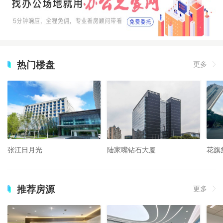
热门楼盘
更多
张江日月光
陆家嘴钻石大厦
花旗
推荐房源
更多