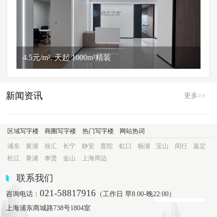
4.5元/m². 天起 1000m²精装
新闻资讯
更多>>
区域写字楼
商圈写字楼
热门写字楼
网站热词
浦东
黄浦
徐汇
长宁
静安
普陀
虹口
杨浦
宝山
闵行
嘉定
松江
青浦
奉贤
金山
上海周边
联系我们
021-58817916
咨询电话：
（工作日 早8:00-晚22:00）
上海浦东商城路738号1804室