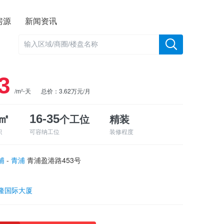
房源
新闻资讯
3
/m²⋅天
总价：3.62万元/月
个工位
精装
0㎡
16-35
积
可容纳工位
装修程度
浦
-
青浦
青浦盈港路453号
隆国际大厦