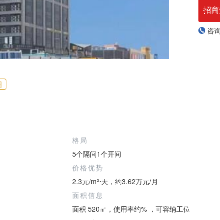
招商
咨
图
格局
5个隔间1个开间
价格优势
2.3元/m²⋅天，约3.62万元/月
面积信息
面积 520㎡，使用率约% ，可容纳工位