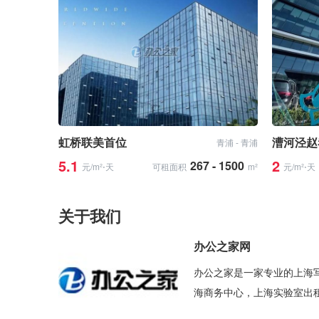
虹桥联美首位
漕河泾赵
青浦 - 青浦
5.1
2
267 - 1500
元/m²⋅天
可租面积
m²
元/m²⋅天
关于我们
办公之家网
办公之家是一家专业的上海
海商务中心，上海实验室出