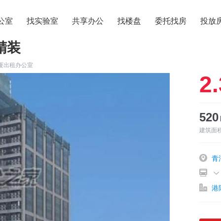
公室
找实验室
共享办公
找楼盘
委托找房
投放
精装
厦出租办公室
2.
52
建筑面
青
港