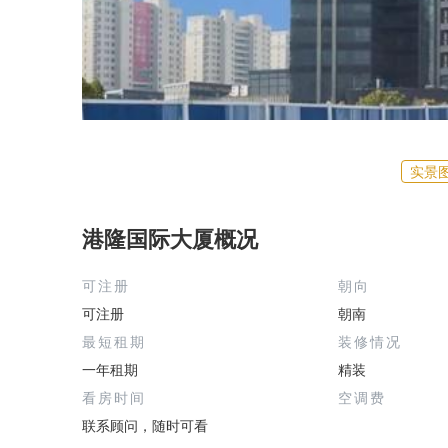
实景
港隆国际大厦概况
可注册
朝向
可注册
朝南
最短租期
装修情况
一年租期
精装
看房时间
空调费
联系顾问，随时可看