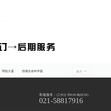
明悦大厦
悦颂生命科学园
展开
细胞产业园
ATLATL飞镖加速器
浦
奉贤
金山
上海周边
客服服务：
(工作日 早8:00-晚22:00）
021-58817916
泾/联洋
北京西路
前滩
世博滨江
淞南高境
上南地区
南京东路