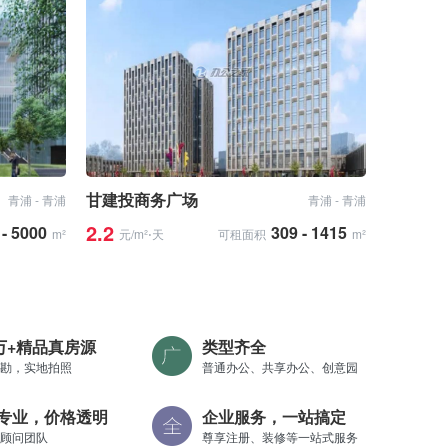
甘建投商务广场
青浦 - 青浦
青浦 - 青浦
2.2
 - 5000
309 - 1415
m²
元/m²⋅天
可租面积
m²
0万+精品真房源
类型齐全
勘，实地拍照
普通办公、共享办公、创意园
专业，价格透明
企业服务，一站搞定
顾问团队
尊享注册、装修等一站式服务