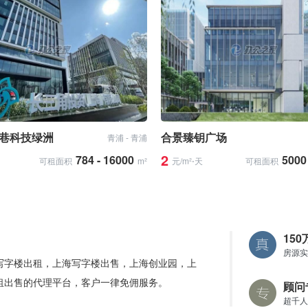
巷科技绿洲
合景臻钥广场
青浦 - 青浦
2
784 - 16000
5000
可租面积
m²
元/m²⋅天
可租面积
15
房源实
写字楼出租，上海写字楼出售，上海创业园，上
租出售的代理平台，客户一律免佣服务。
顾问
超千人