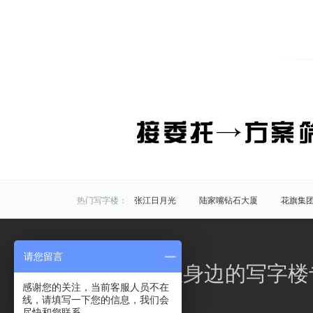
热门写字楼：
张江日月光
陆家嘴钻石大厦
花旗集
炬芯研发大楼
佑越国际
张江海趣园
中国芯科技园
衡谷1976
惠生中心
请您留言
区域写字楼：
浦东
黄浦
徐汇
长宁
静安
办公之家，您身边的写字楼
商圈写字楼：
曹杨路
金山
陆家嘴
静安寺
感谢您的关注，当前客服人员不在
线，请填写一下您的信息，我们会
曹家渡
张江
金桥开发区
火车站
尽快和您联系。