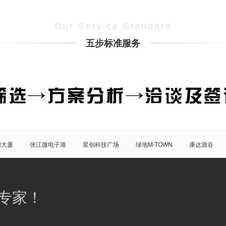
Our Service Standard
五步标准服务
团大厦
张江微电子港
星创科技广场
绿地M-TOWN
康达源谷
盛大天地源创谷
豪威科技园（张江乐业天地）
张江海豚湾
原能
普陀
虹口
杨浦
宝山
闵行
嘉定
松江
青
专家！
八佰伴
竹园商贸区
南京西路/江宁路
世纪公园
塘桥
洋
大宁/延长路
汶水路/共和新路
三林
人民广场
徐家汇