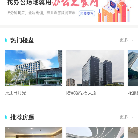
热门楼盘
更多
张江日月光
陆家嘴钻石大厦
花旗
推荐房源
更多