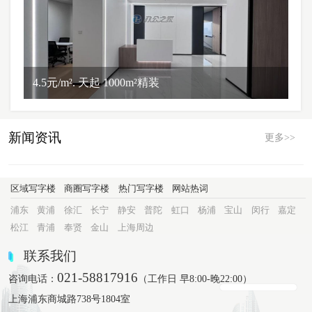
4.5元/m². 天起 1000m²精装
新闻资讯
更多>>
区域写字楼
商圈写字楼
热门写字楼
网站热词
浦东
黄浦
徐汇
长宁
静安
普陀
虹口
杨浦
宝山
闵行
嘉定
松江
青浦
奉贤
金山
上海周边
联系我们
021-58817916
咨询电话：
（工作日 早8:00-晚22:00）
上海浦东商城路738号1804室