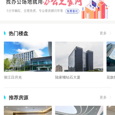
热门楼盘
更多
张江日月光
陆家嘴钻石大厦
花旗
推荐房源
更多