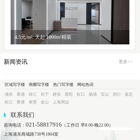
4.5元/m². 天起 1000m²精装
新闻资讯
更多>>
区域写字楼
商圈写字楼
热门写字楼
网站热词
浦东
黄浦
徐汇
长宁
静安
普陀
虹口
杨浦
宝山
闵行
嘉定
松江
青浦
奉贤
金山
上海周边
联系我们
021-58817916
咨询电话：
（工作日 早8:00-晚22:00）
上海浦东商城路738号1804室