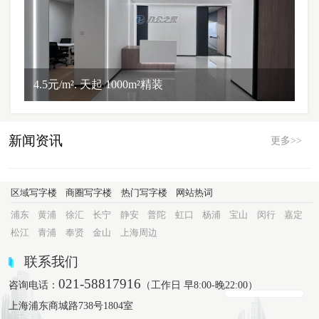
4.5元/m². 天起 1000m²精装
新闻资讯
更多>>
区域写字楼
商圈写字楼
热门写字楼
网站热词
浦东
黄浦
徐汇
长宁
静安
普陀
虹口
杨浦
宝山
闵行
嘉定
松江
青浦
奉贤
金山
上海周边
联系我们
021-58817916
咨询电话：
（工作日 早8:00-晚22:00）
上海浦东商城路738号1804室