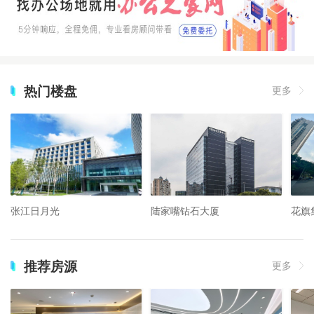
热门楼盘
更多
张江日月光
陆家嘴钻石大厦
花旗
推荐房源
更多