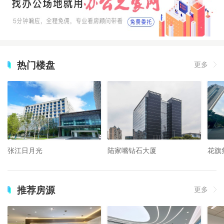
热门楼盘
更多
张江日月光
陆家嘴钻石大厦
花旗
推荐房源
更多