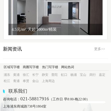
4.5元/m². 天起 1000m²精装
新闻资讯
更多>>
区域写字楼
商圈写字楼
热门写字楼
网站热词
浦东
黄浦
徐汇
长宁
静安
普陀
虹口
杨浦
宝山
闵行
嘉定
松江
青浦
奉贤
金山
上海周边
联系我们
021-58817916
咨询电话：
（工作日 早8:00-晚22:00）
上海浦东商城路738号1804室