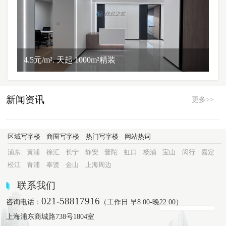
4.5元/m². 天起 1000m²精装
新闻资讯
更多>>
区域写字楼
商圈写字楼
热门写字楼
网站热词
浦东
黄浦
徐汇
长宁
静安
普陀
虹口
杨浦
宝山
闵行
嘉定
松江
青浦
奉贤
金山
上海周边
联系我们
021-58817916
咨询电话：
（工作日 早8:00-晚22:00）
上海浦东商城路738号1804室