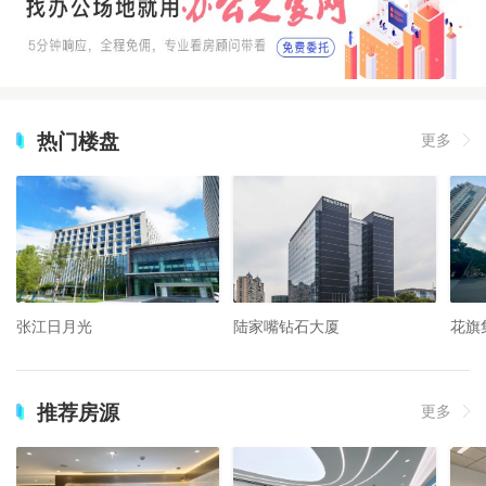
热门楼盘
更多
张江日月光
陆家嘴钻石大厦
花旗
推荐房源
更多