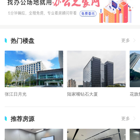
热门楼盘
更多
张江日月光
陆家嘴钻石大厦
花旗
推荐房源
更多