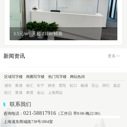
3.5元/m². 天起 231m²精装
新闻资讯
更多>>
区域写字楼
商圈写字楼
热门写字楼
网站热词
浦东
黄浦
徐汇
长宁
静安
普陀
虹口
杨浦
宝山
闵行
嘉定
松江
青浦
奉贤
金山
上海周边
联系我们
021-58817916
咨询电话：
（工作日 早8:00-晚22:00）
上海浦东商城路738号1804室