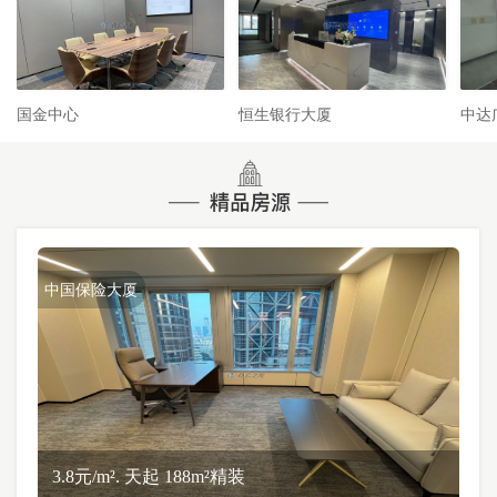
国金中心
恒生银行大厦
中达
中国保险大厦
3.8元/m². 天起 188m²精装