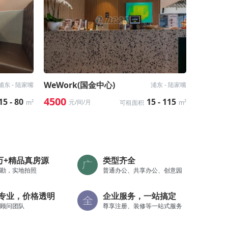
WeWork(国金中心)
浦东 - 陆家嘴
浦东 - 陆家嘴
4500
15 - 80
15 - 115
元/间/月
m²
可租面积
m²
0万+精品真房源
类型齐全
勘，实地拍照
普通办公、共享办公、创意园
专业，价格透明
企业服务，一站搞定
顾问团队
尊享注册、装修等一站式服务