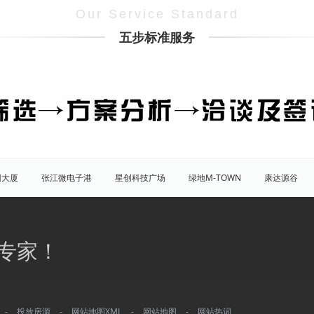
Our Service Standard
五步标准服务
团大厦
张江微电子港
星创科技广场
绿地M-TOWN
康达源谷
盛大天地源创谷
豪威科技园（张江乐业天地）
张江海豚湾
原能
普陀
虹口
杨浦
宝山
闵行
嘉定
松江
青
专家！
八佰伴
竹园商贸区
南京西路/江宁路
世纪公园
塘桥
洋
大宁/延长路
汶水路/共和新路
三林
人民广场
徐家汇
康桥
川沙
城隍庙
淮海路/新天地
五角场
北蔡/御桥
-
投放房源
-
网站地图XML
-
网站地图
-
网站热词