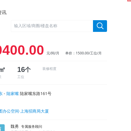
资讯
0400.00
元/间/月
单价：1500.00/工位/月
2㎡
16
个
装修程度
积
工位
东
-
陆家嘴
陆家嘴东路161号
图办公空间·上海招商局大厦
魏勇
专属服务顾问