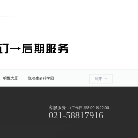
明悦大厦
悦颂生命科学园
展开
细胞产业园
ATLATL飞镖加速器
浦
奉贤
金山
上海周边
客服服务：
(工作日 早8:00-晚22:00）
021-58817916
泾/联洋
北京西路
前滩
世博滨江
淞南高境
上南地区
南京东路
闸北公园
中山公园
外高桥