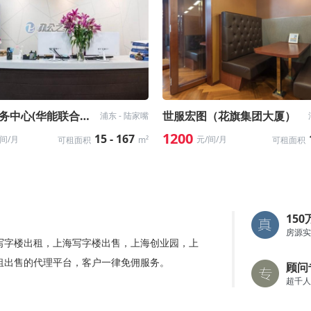
易事达商务中心(华能联合大厦)
世服宏图（花旗集团大厦）
浦东 - 陆家嘴
1200
15 - 167
/间/月
元/间/月
可租面积
m²
可租面积
15
房源实
写字楼出租，上海写字楼出售，上海创业园，上
租出售的代理平台，客户一律免佣服务。
顾问
超千人