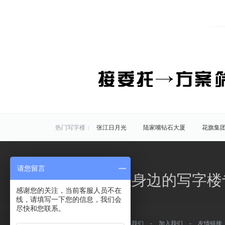
热门写字楼：
张江日月光
陆家嘴钻石大厦
花旗集
炬芯研发大楼
佑越国际
张江海趣园
中国芯科技园
衡谷1976
惠生中心
请您留言
区域写字楼：
浦东
黄浦
徐汇
长宁
静安
办公之家，您身边的写字楼
商圈写字楼：
曹杨路
金山
陆家嘴
静安寺
感谢您的关注，当前客服人员不在
线，请填写一下您的信息，我们会
曹家渡
张江
金桥开发区
火车站
尽快和您联系。
万体馆
周浦
外滩
老西门
关于我们
-
常见问题
-
联系我们
-
加入我们
-
友情链接