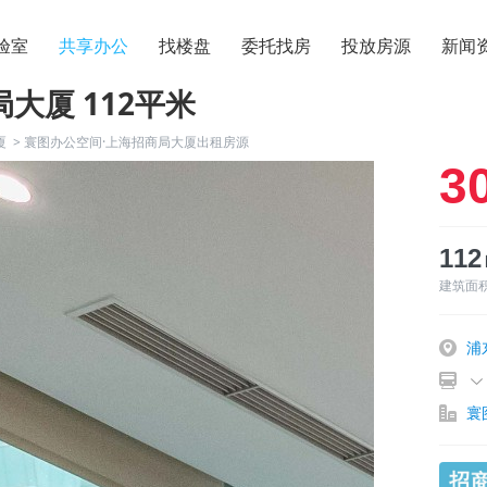
验室
共享办公
找楼盘
委托找房
投放房源
新闻
大厦 112平米
厦
>
寰图办公空间·上海招商局大厦出租房源
3
11
建筑面
浦
寰