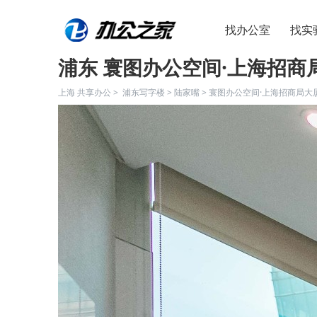
找办公室
找实
浦东 寰图办公空间·上海招商局
上海 共享办公 >
浦东写字楼
>
陆家嘴
>
寰图办公空间·上海招商局大