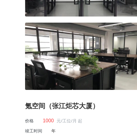
氪空间（张江炬芯大厦）
价格
元/工位/月 起
1000
竣工时间
年