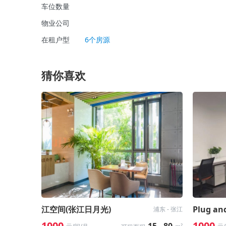
车位数量
物业公司
在租户型
6个房源
猜你喜欢
江空间(张江日月光)
浦东 - 张江
1000
1000