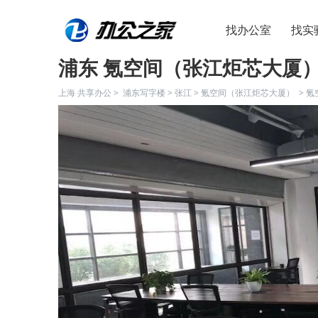
找办公室
找实
浦东 氪空间（张江炬芯大厦）
上海 共享办公 >
浦东写字楼
>
张江
>
氪空间（张江炬芯大厦）
>
氪