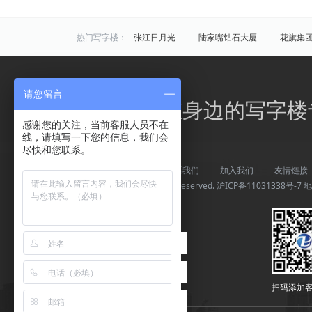
热门写字楼：
张江日月光
陆家嘴钻石大厦
花旗集
炬芯研发大楼
佑越国际
张江海趣园
中国芯科技园
衡谷1976
惠生中心
请您留言
区域写字楼：
浦东
黄浦
徐汇
长宁
静安
办公之家，您身边的写字楼
商圈写字楼：
曹杨路
金山
陆家嘴
静安寺
感谢您的关注，当前客服人员不在
线，请填写一下您的信息，我们会
曹家渡
张江
金桥开发区
火车站
尽快和您联系。
万体馆
周浦
外滩
老西门
关于我们
-
常见问题
-
联系我们
-
加入我们
-
友情链接
平凉/杨浦外滩
龙柏
彭浦
新江
Copyright © 办公之家 All rights reserved.
沪ICP备11031338号-7
地
四川北路
华漕
上大
友谊路
曲阳
控江路
复兴公园
虹桥镇
新桥
肇嘉浜路
中山北路
凉城路
松江新城/松江大学城
虹桥商务区
甘
扫码添加