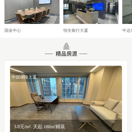
国金中心
恒生银行大厦
中达
中国保险大厦
3.8元/m². 天起 188m²精装