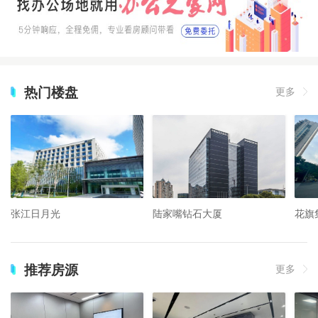
热门楼盘
更多
张江日月光
陆家嘴钻石大厦
花旗
推荐房源
更多