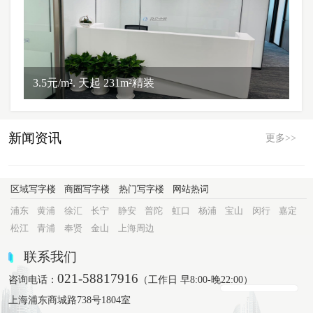
3.5元/m². 天起 231m²精装
新闻资讯
更多>>
区域写字楼
商圈写字楼
热门写字楼
网站热词
浦东
黄浦
徐汇
长宁
静安
普陀
虹口
杨浦
宝山
闵行
嘉定
松江
青浦
奉贤
金山
上海周边
联系我们
021-58817916
咨询电话：
（工作日 早8:00-晚22:00）
上海浦东商城路738号1804室