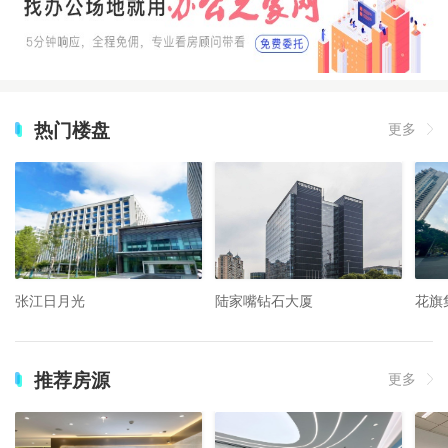
热门楼盘
更多
张江日月光
陆家嘴钻石大厦
花旗
推荐房源
更多