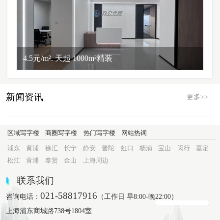
4.5元/m². 天起 1000m²精装
新闻资讯
更多>>
区域写字楼
商圈写字楼
热门写字楼
网站热词
浦东
黄浦
徐汇
长宁
静安
普陀
虹口
杨浦
宝山
闵行
嘉定
松江
青浦
奉贤
金山
上海周边
联系我们
021-58817916
咨询电话：
（工作日 早8:00-晚22:00）
上海浦东商城路738号1804室