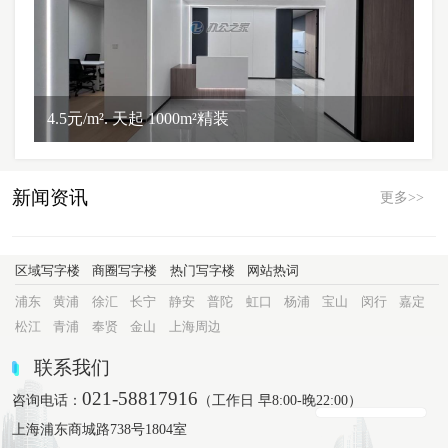
4.5元/m². 天起 1000m²精装
新闻资讯
更多>>
区域写字楼
商圈写字楼
热门写字楼
网站热词
浦东
黄浦
徐汇
长宁
静安
普陀
虹口
杨浦
宝山
闵行
嘉定
松江
青浦
奉贤
金山
上海周边
联系我们
021-58817916
咨询电话：
（工作日 早8:00-晚22:00）
上海浦东商城路738号1804室