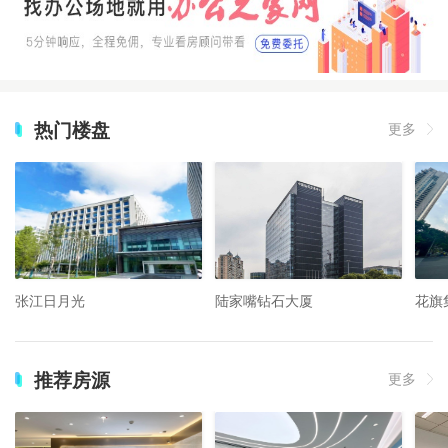
热门楼盘
更多
张江日月光
陆家嘴钻石大厦
花旗
推荐房源
更多