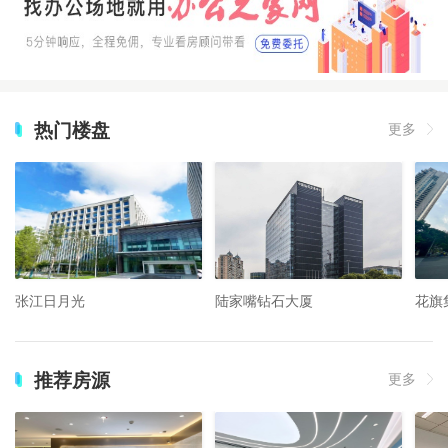
热门楼盘
更多
张江日月光
陆家嘴钻石大厦
花旗
推荐房源
更多