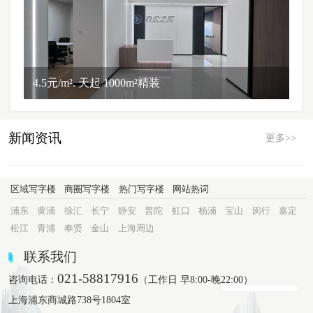
4.5元/m². 天起 1000m²精装
新闻资讯
更多>>
区域写字楼
商圈写字楼
热门写字楼
网站热词
浦东
黄浦
徐汇
长宁
静安
普陀
虹口
杨浦
宝山
闵行
嘉定
松江
青浦
奉贤
金山
上海周边
联系我们
021-58817916
咨询电话：
（工作日 早8:00-晚22:00）
上海浦东商城路738号1804室