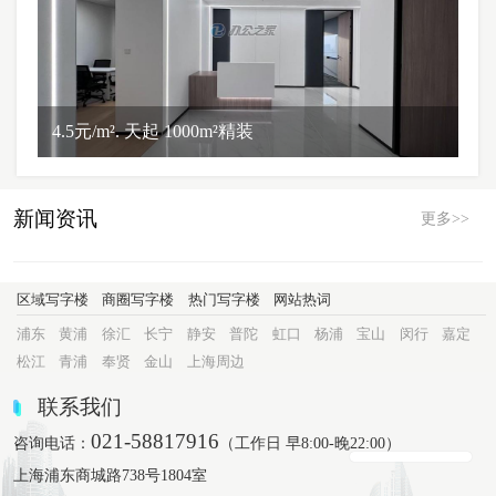
4.5元/m². 天起 1000m²精装
新闻资讯
更多>>
区域写字楼
商圈写字楼
热门写字楼
网站热词
浦东
黄浦
徐汇
长宁
静安
普陀
虹口
杨浦
宝山
闵行
嘉定
松江
青浦
奉贤
金山
上海周边
联系我们
021-58817916
咨询电话：
（工作日 早8:00-晚22:00）
上海浦东商城路738号1804室