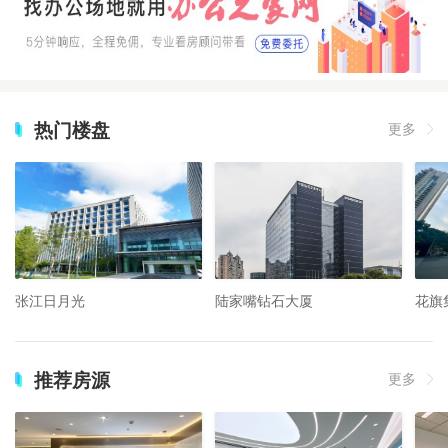
热门楼盘
更多
张江日月光
陆家嘴钻石大厦
花旗
推荐房源
更多