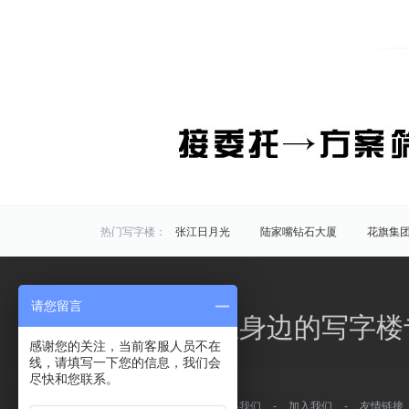
热门写字楼：
张江日月光
陆家嘴钻石大厦
花旗集
炬芯研发大楼
佑越国际
张江海趣园
中国芯科技园
衡谷1976
惠生中心
请您留言
区域写字楼：
浦东
黄浦
徐汇
长宁
静安
办公之家，您身边的写字楼
商圈写字楼：
曹杨路
金山
陆家嘴
静安寺
感谢您的关注，当前客服人员不在
线，请填写一下您的信息，我们会
曹家渡
张江
金桥开发区
火车站
尽快和您联系。
万体馆
周浦
外滩
老西门
关于我们
-
常见问题
-
联系我们
-
加入我们
-
友情链接