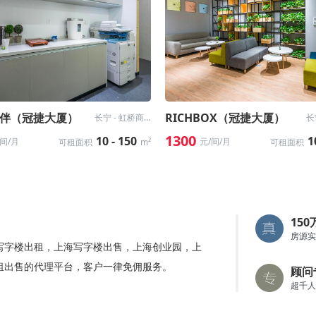
ii办伴（冠捷大厦）
RICHBOX（冠捷大厦）
长宁 - 虹桥商务区
1300
10 - 150
1
/间/月
元/间/月
可租面积
m²
可租面积
15
房源实
写字楼出租，上海写字楼出售，上海创业园，上
租出售的代理平台，客户一律免佣服务。
顾问
超千人