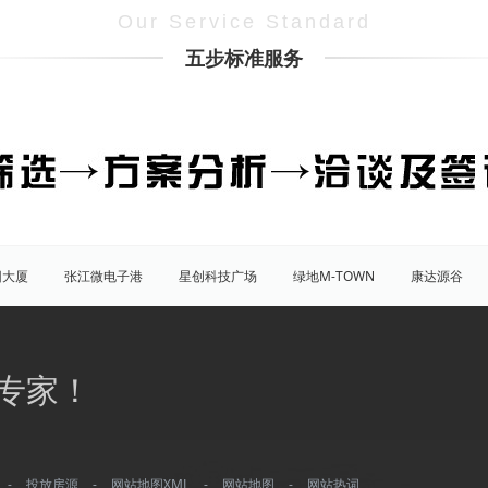
Our Service Standard
五步标准服务
团大厦
张江微电子港
星创科技广场
绿地M-TOWN
康达源谷
盛大天地源创谷
豪威科技园（张江乐业天地）
张江海豚湾
原能
普陀
虹口
杨浦
宝山
闵行
嘉定
松江
青
专家！
八佰伴
竹园商贸区
南京西路/江宁路
世纪公园
塘桥
洋
大宁/延长路
汶水路/共和新路
三林
人民广场
徐家汇
康桥
川沙
城隍庙
淮海路/新天地
五角场
北蔡/御桥
-
投放房源
-
网站地图XML
-
网站地图
-
网站热词