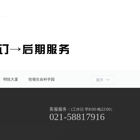
明悦大厦
悦颂生命科学园
展开
细胞产业园
ATLATL飞镖加速器
浦
奉贤
金山
上海周边
客服服务：
(工作日 早8:00-晚22:00）
021-58817916
泾/联洋
北京西路
前滩
世博滨江
淞南高境
上南地区
南京东路
闸北公园
中山公园
外高桥