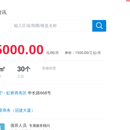
资讯
5000.00
元/间/月
单价：1500.00/工位/月
0㎡
30
个
装修程度
积
工位
宁
-
虹桥商务区
申长路668号
享商务（冠捷大厦）
值班人员
专属服务顾问