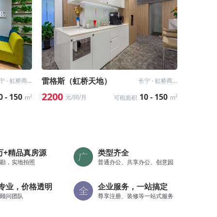
雷格斯（虹桥天地）
长宁 - 虹桥商务区
长宁 - 虹桥商务区
2200
0 - 150
10 - 150
元/间/月
m²
可租面积
m²
0万+精品真房源
类型齐全
勘，实地拍照
普通办公、共享办公、创意园
专业，价格透明
企业服务，一站搞定
顾问团队
尊享注册、装修等一站式服务