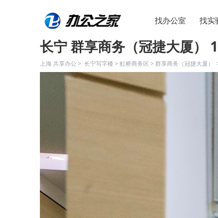
找办公室
找实
长宁 群享商务（冠捷大厦） 1
上海 共享办公 >
长宁写字楼
>
虹桥商务区
>
群享商务（冠捷大厦）