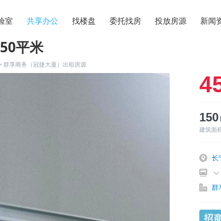
验室
共享办公
找楼盘
委托找房
投放房源
新闻
50平米
>
群享商务（冠捷大厦）出租房源
4
15
建筑面
长
群