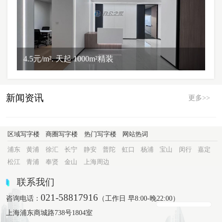
4.5元/m². 天起 1000m²精装
新闻资讯
更多>>
区域写字楼
商圈写字楼
热门写字楼
网站热词
浦东
黄浦
徐汇
长宁
静安
普陀
虹口
杨浦
宝山
闵行
嘉定
松江
青浦
奉贤
金山
上海周边
联系我们
021-58817916
咨询电话：
（工作日 早8:00-晚22:00）
上海浦东商城路738号1804室