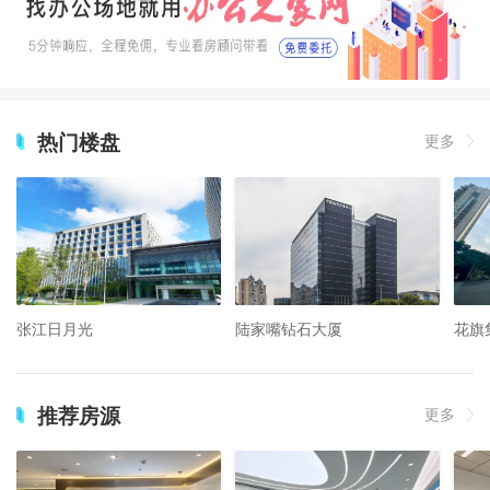
热门楼盘
更多
张江日月光
陆家嘴钻石大厦
花旗
推荐房源
更多