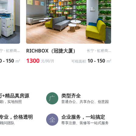
RICHBOX（冠捷大厦）
长宁 - 虹桥商务区
长宁 - 虹桥商务区
1300
0 - 150
10 - 150
元/间/月
m²
可租面积
m²
0万+精品真房源
类型齐全
勘，实地拍照
普通办公、共享办公、创意园
专业，价格透明
企业服务，一站搞定
顾问团队
尊享注册、装修等一站式服务