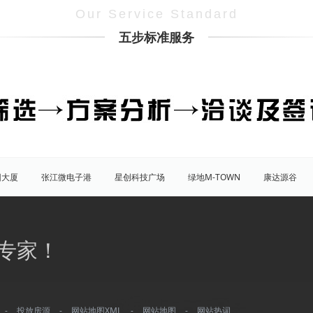
Our Service Standard
五步标准服务
团大厦
张江微电子港
星创科技广场
绿地M-TOWN
康达源谷
盛大天地源创谷
豪威科技园（张江乐业天地）
张江海豚湾
原能
普陀
虹口
杨浦
宝山
闵行
嘉定
松江
青
专家！
八佰伴
竹园商贸区
南京西路/江宁路
世纪公园
塘桥
洋
大宁/延长路
汶水路/共和新路
三林
人民广场
徐家汇
康桥
川沙
城隍庙
淮海路/新天地
五角场
北蔡/御桥
-
投放房源
-
网站地图XML
-
网站地图
-
网站热词