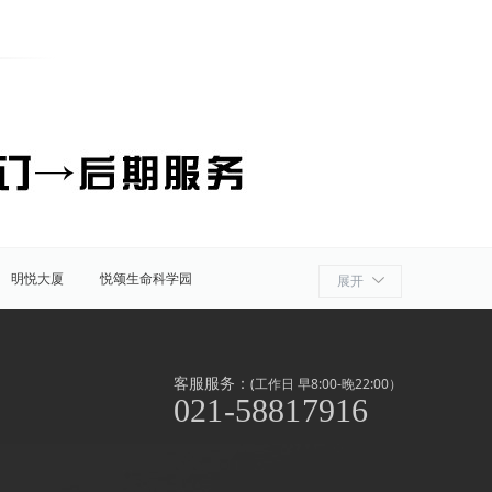
明悦大厦
悦颂生命科学园
展开
细胞产业园
ATLATL飞镖加速器
浦
奉贤
金山
上海周边
客服服务：
(工作日 早8:00-晚22:00）
021-58817916
泾/联洋
北京西路
前滩
世博滨江
淞南高境
上南地区
南京东路
闸北公园
中山公园
外高桥