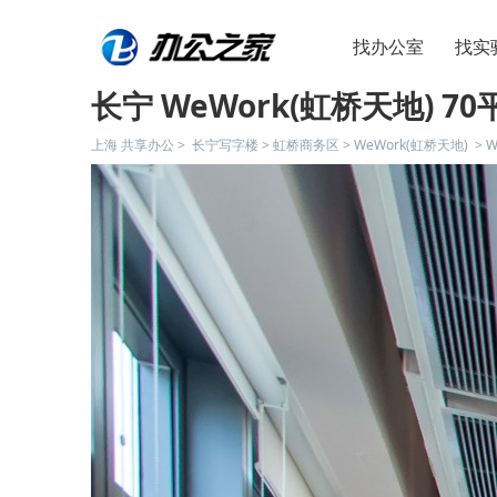
找办公室
找实
长宁 WeWork(虹桥天地) 70
上海 共享办公 >
长宁写字楼
>
虹桥商务区
>
WeWork(虹桥天地)
>
W