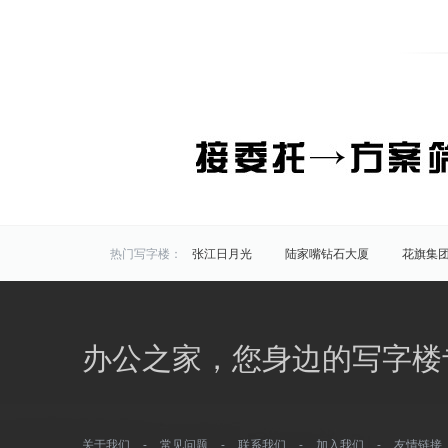
热门写字楼：
张江日月光
陆家嘴钻石大厦
花旗集
炬芯研发大楼
佑越国际
张江海趣园
中国芯科技园
衡谷1976
惠生中心
区域写字楼：
浦东
黄浦
徐汇
长宁
静安
办公之家，您身边的写字楼
商圈写字楼：
曹杨路
金山
陆家嘴
静安寺
曹家渡
张江
金桥开发区
火车站
万体馆
周浦
外滩
老西门
关于我们
-
常见问题
-
联系我们
-
加入我们
-
友情链接