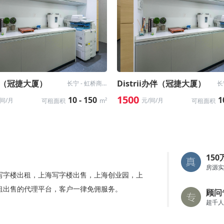
（冠捷大厦）
Distrii办伴（冠捷大厦）
长宁 - 虹桥商务区
1500
10 - 150
1
/间/月
元/间/月
可租面积
m²
可租面积
15
房源实
写字楼出租，上海写字楼出售，上海创业园，上
租出售的代理平台，客户一律免佣服务。
顾问
超千人