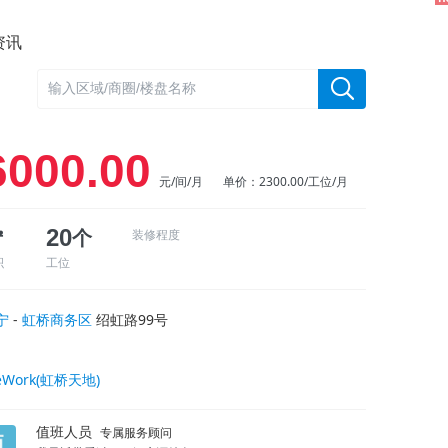
资讯
6000.00
元/间/月
单价：2300.00/工位/月
㎡
20
个
装修程度
积
工位
宁
-
虹桥商务区
绍虹路99号
eWork(虹桥天地)
值班人员
专属服务顾问