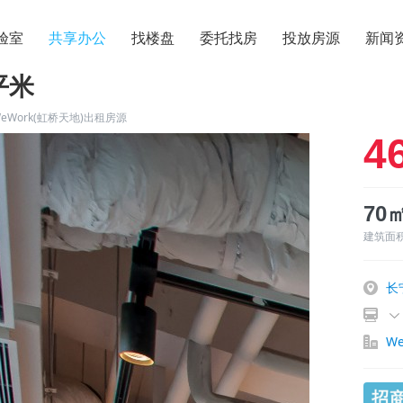
验室
共享办公
找楼盘
委托找房
投放房源
新闻
平米
eWork(虹桥天地)出租房源
4
70
建筑面
长
W