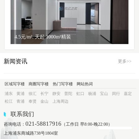
4.5元/m². 天起 1000m²精装
新闻资讯
更多>>
区域写字楼
商圈写字楼
热门写字楼
网站热词
浦东
黄浦
徐汇
长宁
静安
普陀
虹口
杨浦
宝山
闵行
嘉定
松江
青浦
奉贤
金山
上海周边
联系我们
021-58817916
咨询电话：
（工作日 早8:00-晚22:00）
上海浦东商城路738号1804室