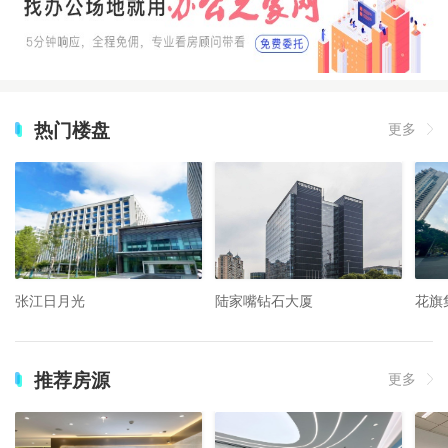
热门楼盘
更多
张江日月光
陆家嘴钻石大厦
花旗
推荐房源
更多