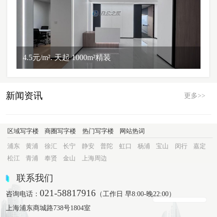
4.5元/m². 天起 1000m²精装
新闻资讯
更多>>
区域写字楼
商圈写字楼
热门写字楼
网站热词
浦东
黄浦
徐汇
长宁
静安
普陀
虹口
杨浦
宝山
闵行
嘉定
松江
青浦
奉贤
金山
上海周边
联系我们
021-58817916
咨询电话：
（工作日 早8:00-晚22:00）
上海浦东商城路738号1804室