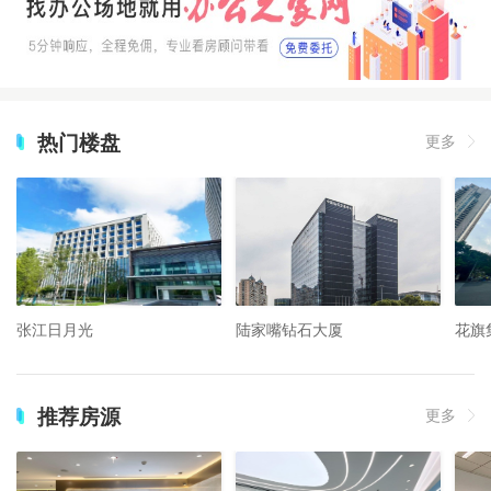
热门楼盘
更多
张江日月光
陆家嘴钻石大厦
花旗
推荐房源
更多