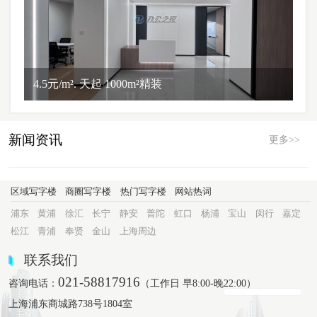
4.5元/m². 天起 1000m²精装
新闻资讯
更多>>
区域写字楼
商圈写字楼
热门写字楼
网站热词
浦东
黄浦
徐汇
长宁
静安
普陀
虹口
杨浦
宝山
闵行
嘉定
松江
青浦
奉贤
金山
上海周边
联系我们
021-58817916
咨询电话：
（工作日 早8:00-晚22:00）
上海浦东商城路738号1804室