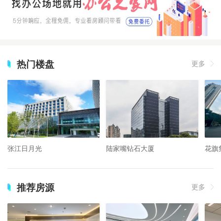
热门楼盘
更多
张江日月光
陆家嘴钻石大厦
花旗
推荐房源
更多