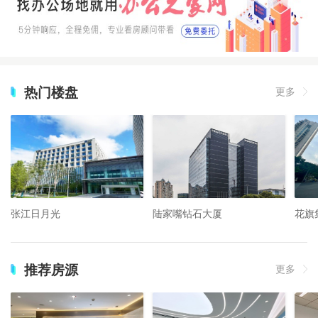
热门楼盘
更多
张江日月光
陆家嘴钻石大厦
花旗
推荐房源
更多