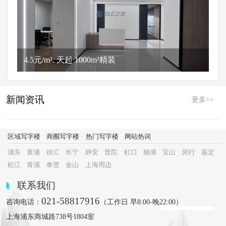
4.5元/m². 天起 1000m²精装
新闻资讯
更多>>
区域写字楼
商圈写字楼
热门写字楼
网站热词
浦东
黄浦
徐汇
长宁
静安
普陀
虹口
杨浦
宝山
闵行
嘉定
松江
青浦
奉贤
金山
上海周边
联系我们
021-58817916
咨询电话：
（工作日 早8:00-晚22:00）
上海浦东商城路738号1804室