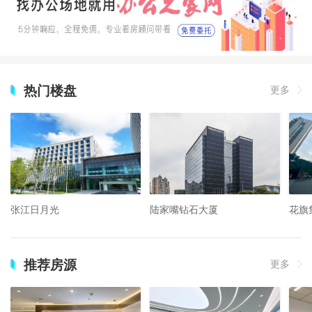
热门楼盘
更多
张江日月光
陆家嘴钻石大厦
花旗
推荐房源
更多