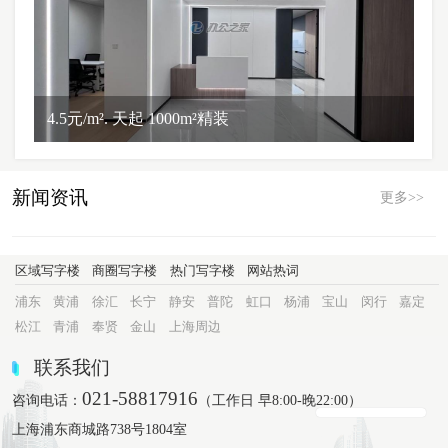
4.5元/m². 天起 1000m²精装
新闻资讯
更多>>
区域写字楼
商圈写字楼
热门写字楼
网站热词
浦东
黄浦
徐汇
长宁
静安
普陀
虹口
杨浦
宝山
闵行
嘉定
松江
青浦
奉贤
金山
上海周边
联系我们
021-58817916
咨询电话：
（工作日 早8:00-晚22:00）
上海浦东商城路738号1804室