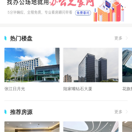
热门楼盘
更多
张江日月光
陆家嘴钻石大厦
花旗
推荐房源
更多