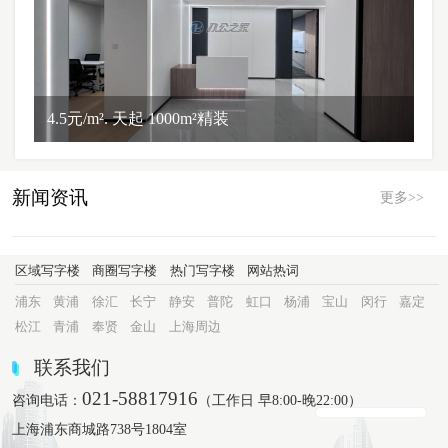
4.5元/m². 天起 1000m²精装
新闻资讯
更多>>
区域写字楼
商圈写字楼
热门写字楼
网站热词
浦东
黄浦
徐汇
长宁
静安
普陀
虹口
杨浦
宝山
闵行
嘉定
松江
青浦
奉贤
金山
上海周边
联系我们
021-58817916
咨询电话：
（工作日 早8:00-晚22:00）
上海浦东商城路738号1804室