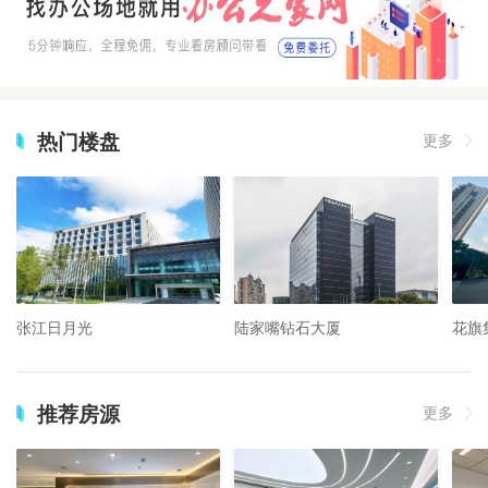
热门楼盘
更多
张江日月光
陆家嘴钻石大厦
花旗
推荐房源
更多