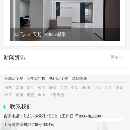
4.5元/m². 天起 1000m²精装
新闻资讯
更多>>
区域写字楼
商圈写字楼
热门写字楼
网站热词
浦东
黄浦
徐汇
长宁
静安
普陀
虹口
杨浦
宝山
闵行
嘉定
松江
青浦
奉贤
金山
上海周边
联系我们
021-58817916
咨询电话：
（工作日 早8:00-晚22:00）
上海浦东商城路738号1804室