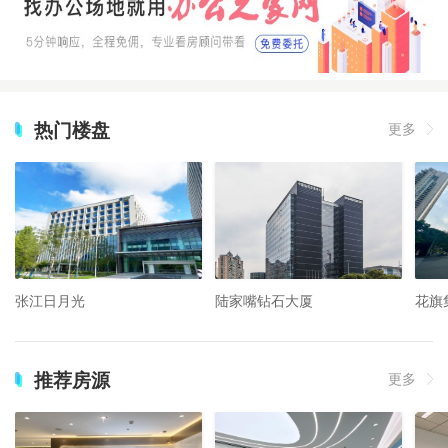
热门楼盘
更多
张江日月光
陆家嘴钻石大厦
花旗
推荐房源
更多