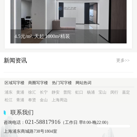
4.5元/m². 天起 1000m²精装
新闻资讯
更多>>
区域写字楼
商圈写字楼
热门写字楼
网站热词
浦东
黄浦
徐汇
长宁
静安
普陀
虹口
杨浦
宝山
闵行
嘉定
松江
青浦
奉贤
金山
上海周边
联系我们
021-58817916
咨询电话：
（工作日 早8:00-晚22:00）
上海浦东商城路738号1804室