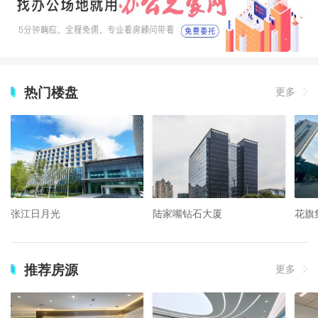
热门楼盘
更多
张江日月光
陆家嘴钻石大厦
花旗
推荐房源
更多