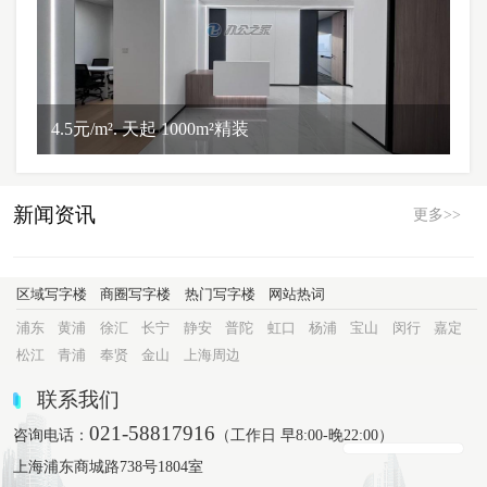
4.5元/m². 天起 1000m²精装
新闻资讯
更多>>
区域写字楼
商圈写字楼
热门写字楼
网站热词
浦东
黄浦
徐汇
长宁
静安
普陀
虹口
杨浦
宝山
闵行
嘉定
松江
青浦
奉贤
金山
上海周边
联系我们
021-58817916
咨询电话：
（工作日 早8:00-晚22:00）
上海浦东商城路738号1804室