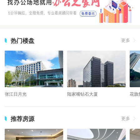
热门楼盘
更多
张江日月光
陆家嘴钻石大厦
花旗
推荐房源
更多