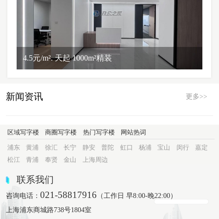
4.5元/m². 天起 1000m²精装
新闻资讯
更多>>
区域写字楼
商圈写字楼
热门写字楼
网站热词
浦东
黄浦
徐汇
长宁
静安
普陀
虹口
杨浦
宝山
闵行
嘉定
松江
青浦
奉贤
金山
上海周边
联系我们
021-58817916
咨询电话：
（工作日 早8:00-晚22:00）
上海浦东商城路738号1804室