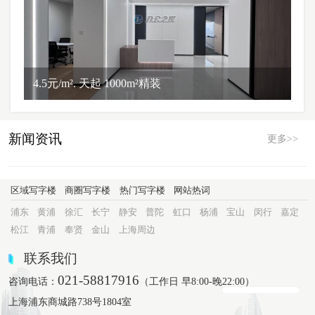
4.5元/m². 天起 1000m²精装
新闻资讯
更多>>
区域写字楼
商圈写字楼
热门写字楼
网站热词
浦东
黄浦
徐汇
长宁
静安
普陀
虹口
杨浦
宝山
闵行
嘉定
松江
青浦
奉贤
金山
上海周边
联系我们
021-58817916
咨询电话：
（工作日 早8:00-晚22:00）
上海浦东商城路738号1804室