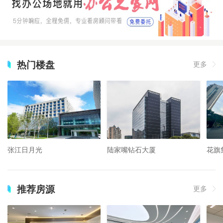
热门楼盘
更多
张江日月光
陆家嘴钻石大厦
花旗
推荐房源
更多