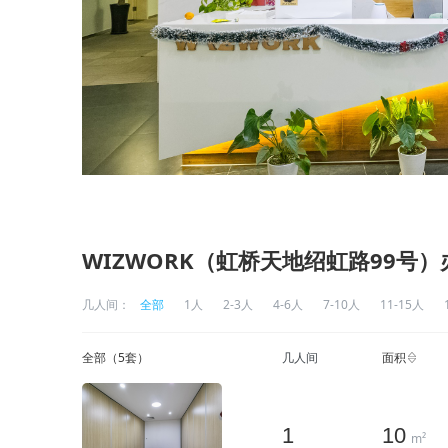
WIZWORK（虹桥天地绍虹路99号
几人间：
全部
1人
2-3人
4-6人
7-10人
11-15人
全部（
5
套）
几人间
面积
1
10
m²