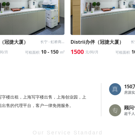
（冠捷大厦）
Distrii办伴（冠捷大厦）
长宁 - 虹桥商务区
1500
10 - 150
1
/间/月
元/间/月
可租面积
m²
可租面积
15
房源实
写字楼出租，上海写字楼出售，上海创业园，上
租出售的代理平台，客户一律免佣服务。
顾问
超千人
Our Service Standard