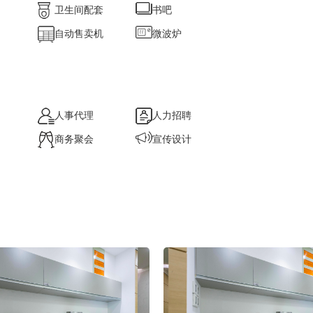
卫生间配套
书吧
自动售卖机
微波炉
人事代理
人力招聘
商务聚会
宣传设计