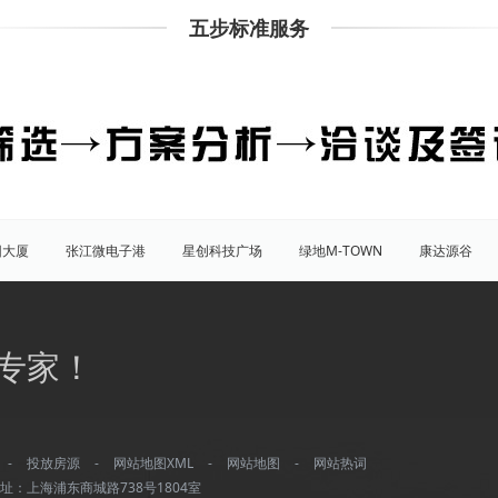
五步标准服务
团大厦
张江微电子港
星创科技广场
绿地M-TOWN
康达源谷
盛大天地源创谷
豪威科技园（张江乐业天地）
张江海豚湾
原能
普陀
虹口
杨浦
宝山
闵行
嘉定
松江
青
专家！
八佰伴
竹园商贸区
南京西路/江宁路
世纪公园
塘桥
洋
大宁/延长路
汶水路/共和新路
三林
人民广场
徐家汇
康桥
川沙
城隍庙
淮海路/新天地
五角场
北蔡/御桥
-
投放房源
-
网站地图XML
-
网站地图
-
网站热词
湾城
浦江
水产路
延安西路
董家渡
长阳路
南方商城
址：上海浦东商城路738号1804室