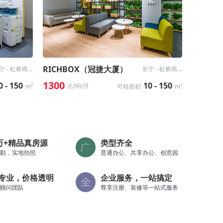
RICHBOX（冠捷大厦）
长宁 - 虹桥商务区
长宁 - 虹桥商务区
1300
0 - 150
10 - 150
元/间/月
m²
可租面积
m²
0万+精品真房源
类型齐全
勘，实地拍照
普通办公、共享办公、创意园
专业，价格透明
企业服务，一站搞定
顾问团队
尊享注册、装修等一站式服务