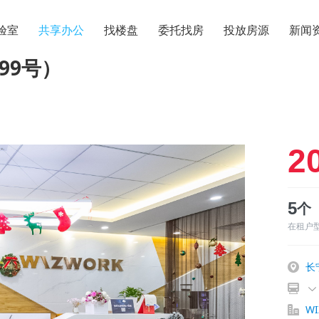
验室
共享办公
找楼盘
委托找房
投放房源
新闻
99号）
2
5
个
在租户
长
W