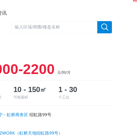
资讯
000-2200
元/间/月
10 - 150
㎡
1 - 30
型
可租面积
个工位
宁
-
虹桥商务区
绍虹路99号
IZWORK（虹桥天地绍虹路99号）