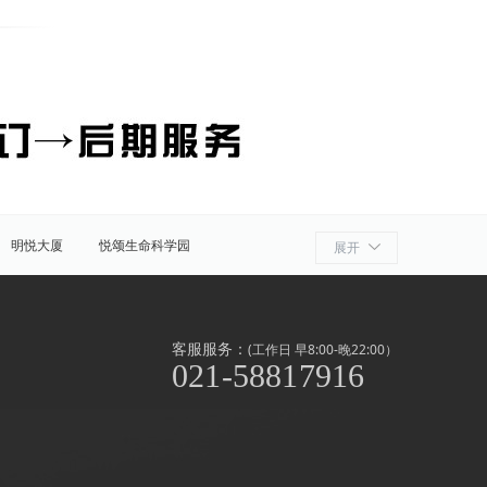
明悦大厦
悦颂生命科学园
展开
细胞产业园
ATLATL飞镖加速器
浦
奉贤
金山
上海周边
客服服务：
(工作日 早8:00-晚22:00）
021-58817916
泾/联洋
北京西路
前滩
世博滨江
淞南高境
上南地区
南京东路
闸北公园
中山公园
外高桥
漕河泾/田林
虹桥开发区/古北