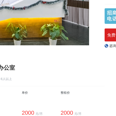
免费
咨
）办公室
16人以上
单价
整租价
2000
2000
元/月
元/月