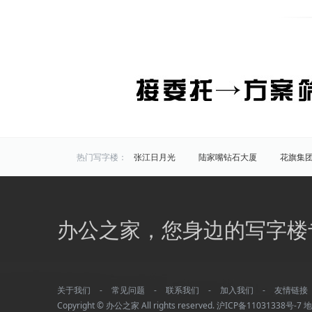
热门写字楼：
张江日月光
陆家嘴钻石大厦
花旗集
炬芯研发大楼
佑越国际
张江海趣园
中国芯科技园
衡谷1976
惠生中心
区域写字楼：
浦东
黄浦
徐汇
长宁
静安
办公之家，您身边的写字楼
商圈写字楼：
曹杨路
金山
陆家嘴
静安寺
曹家渡
张江
金桥开发区
火车站
万体馆
周浦
外滩
老西门
关于我们
-
常见问题
-
联系我们
-
加入我们
-
友情链接
平凉/杨浦外滩
龙柏
彭浦
新江
Copyright © 办公之家 All rights reserved.
沪ICP备11031338号-7
地