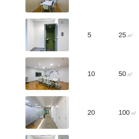
5
25
m²
10
50
m²
20
100
m²